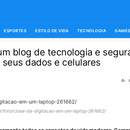
ESPORTES
ESTILO DE VIDA
TECNOLOGIA
GAME
um blog de tecnologia e segur
 seus dados e celulares
A-
r/foto/close-da-digitacao-em-um-laptop-261662/