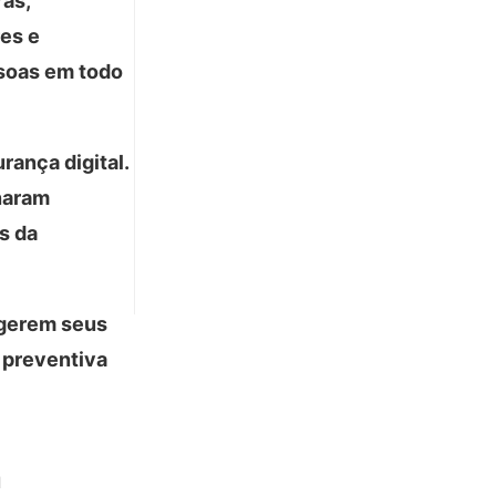
as,
es e
ssoas em todo
ança digital.
rnaram
s da
egerem seus
 preventiva
a