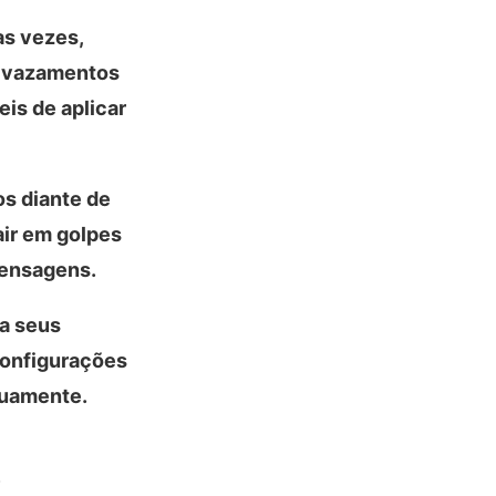
as vezes,
u vazamentos
is de aplicar
os diante de
air em golpes
mensagens.
a seus
 configurações
nuamente.
e