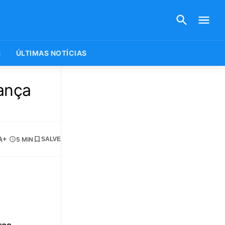
S
ÚLTIMAS NOTÍCIAS
ança
A+
5 MIN
SALVE