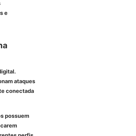
s
s e
na
gital.
ionam ataques
nte conectada
dos possuem
licarem
rentes perfis