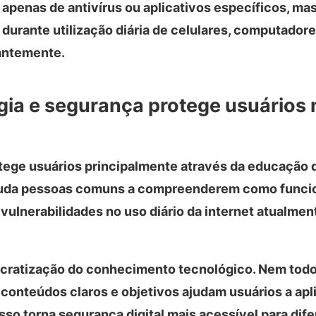
apenas de antivírus ou aplicativos específicos, ma
durante utilização diária de celulares, computadore
antemente.
ia e segurança protege usuários 
ege usuários principalmente através da educação di
 ajuda pessoas comuns a compreenderem como func
r vulnerabilidades no uso diário da internet atualme
ocratização do conhecimento tecnológico. Nem to
 conteúdos claros e objetivos ajudam usuários a ap
so torna segurança digital mais acessível para dife