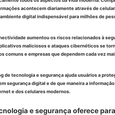
ticamente todos os aspectos da vida moderna. Compr
ormações acontecem diariamente através de celular
mbiente digital indispensável para milhões de pe
ctividade aumentou os riscos relacionados à segur
plicativos maliciosos e ataques cibernéticos se to
ios comuns e empresas que dependem cada vez mai
.
g de tecnologia e segurança ajuda usuários a prot
em segurança digital e de que maneira a informação
ternet e dos celulares modernos.
cnologia e segurança oferece par