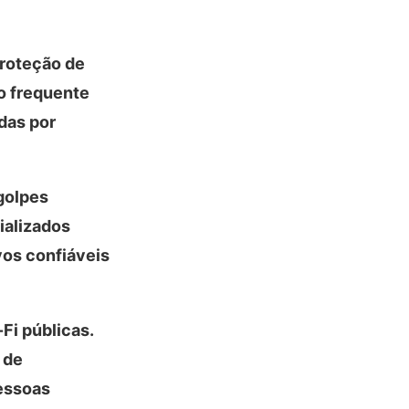
proteção de
o frequente
das por
 golpes
ializados
vos confiáveis
Fi públicas.
 de
pessoas