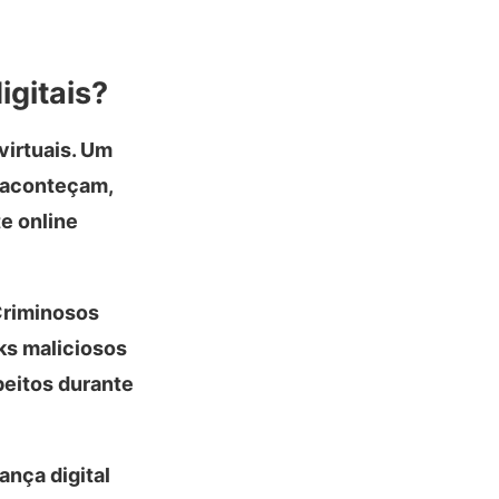
igitais?
virtuais. Um
s aconteçam,
e online
Criminosos
ks maliciosos
peitos durante
nça digital