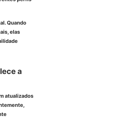
tal. Quando
is, elas
uilidade
lece a
m atualizados
antemente,
nte