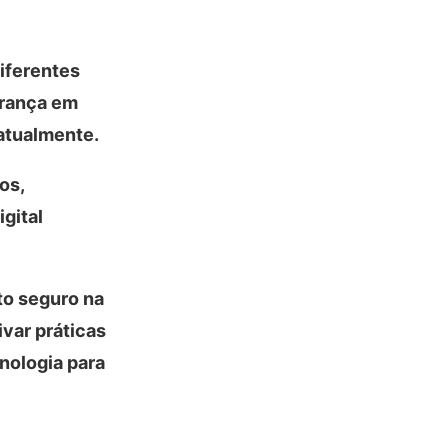
iferentes
urança em
 atualmente.
os,
gital
to seguro na
var práticas
nologia para