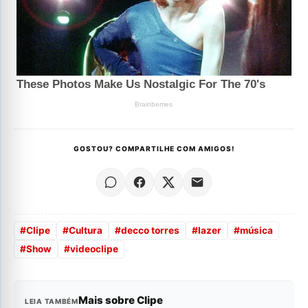
GOSTOU? COMPARTILHE COM AMIGOS!
#
Clipe
#
Cultura
#
decco torres
#
lazer
#
música
#
Show
#
videoclipe
Mais sobre Clipe
LEIA TAMBÉM