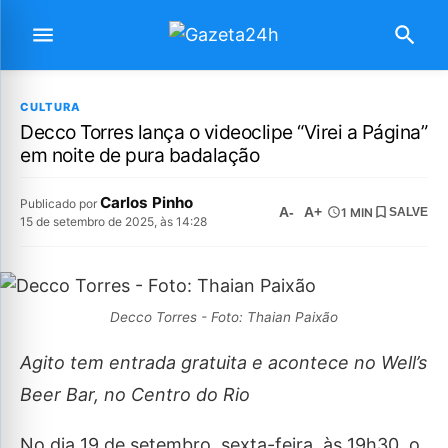
CULTURA
Decco Torres lança o videoclipe “Virei a Página”
em noite de pura badalação
Carlos Pinho
Publicado por
A-
A+
1 MIN
SALVE
15 de setembro de 2025, às 14:28
Decco Torres - Foto: Thaian Paixão
Agito tem entrada gratuita e acontece no Well’s
Beer Bar, no Centro do Rio
No dia 19 de setembro, sexta-feira, às 19h30, o