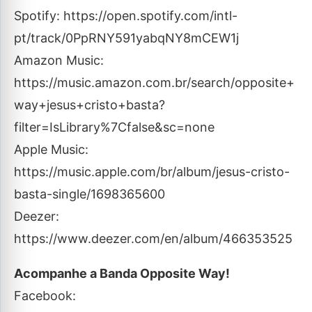
Spotify: https://open.spotify.com/intl-
pt/track/0PpRNY591yabqNY8mCEW1j
Amazon Music:
https://music.amazon.com.br/search/opposite+
way+jesus+cristo+basta?
filter=IsLibrary%7Cfalse&sc=none
Apple Music:
https://music.apple.com/br/album/jesus-cristo-
basta-single/1698365600
Deezer:
https://www.deezer.com/en/album/466353525
Acompanhe a Banda Opposite Way!
Facebook: