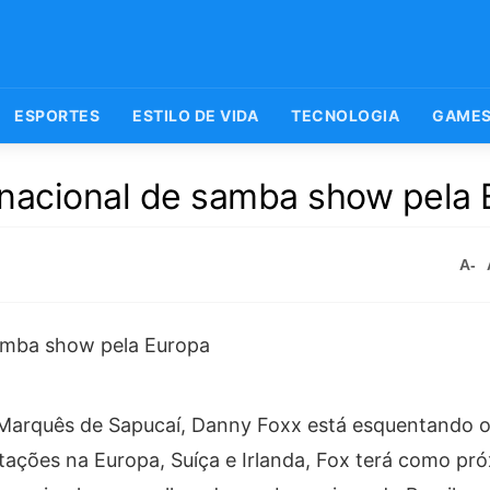
ESPORTES
ESTILO DE VIDA
TECNOLOGIA
GAME
ernacional de samba show pela
A-
a Marquês de Sapucaí, Danny Foxx está esquentando 
ções na Europa, Suíça e Irlanda, Fox terá como pr