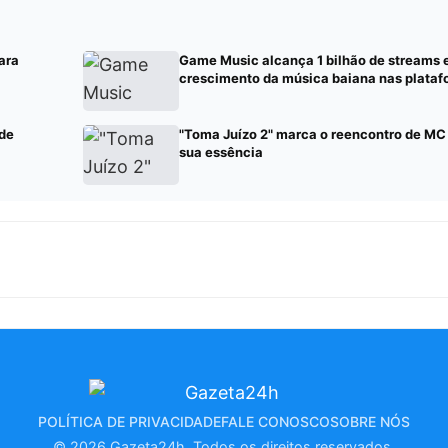
ara
Game Music alcança 1 bilhão de streams 
crescimento da música baiana nas platafo
 de
"Toma Juízo 2" marca o reencontro de M
sua essência
POLÍTICA DE PRIVACIDADE
FALE CONOSCO
SOBRE NÓS
© 2026 Gazeta24h. Todos os direitos reservados.