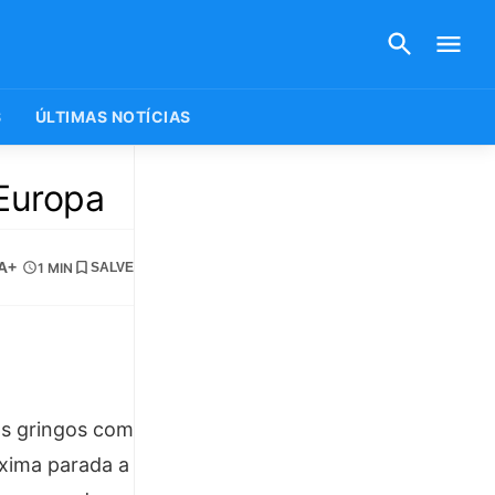
S
ÚLTIMAS NOTÍCIAS
 Europa
A+
1 MIN
SALVE
os gringos com
óxima parada a