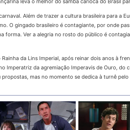
dançarina leva o melhor do samba carioca do Brasil p
rnaval. Além de trazer a cultura brasileira para a E
mo. O gingado brasileiro é contagiante, por onde pa
 forma. Ver a alegria no rosto do público é contagia
Rainha da Lins Imperial, após reinar dois anos à fren
o Imperatriz da agremiação Imperavis de Ouro, do c
u propostas, mas no momento se dedica à turnê pel