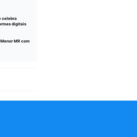
e celebra
rmas digitais
C Menor MR com