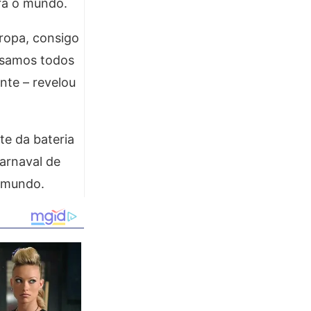
ara o mundo.
uropa, consigo
ssamos todos
nte – revelou
te da bateria
arnaval de
o mundo.