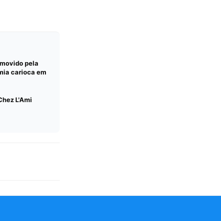
omovido pela
mia carioca em
Chez L'Ami