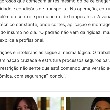
 rigorosos que começam antes mesmo do peixe chegar
lidade e condições de transporte. Na operação, entr
r, além do controle permanente de temperatura. A vari
e técnico constante, onde cortes, aplicação e monta
o insumo no dia. “O padrão não vem da rigidez, ma
xplica a profissional.
rições e intolerâncias segue a mesma lógica. O traba
taminação cruzada e estrutura processos seguros pa
m restrição não sente que está comendo uma versão 
mica, com segurança”, conclui.