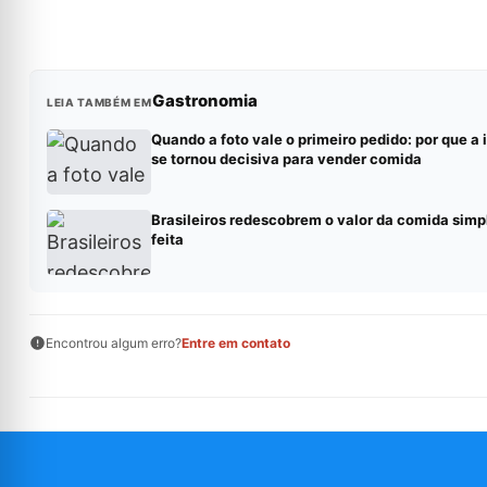
Gastronomia
LEIA TAMBÉM EM
Quando a foto vale o primeiro pedido: por que 
se tornou decisiva para vender comida
Brasileiros redescobrem o valor da comida simp
feita
Encontrou algum erro?
Entre em contato