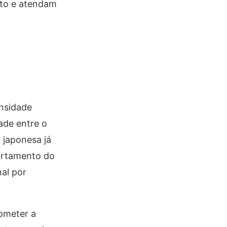
ato e atendam
ensidade
dade entre o
 japonesa já
ortamento do
al por
ometer a