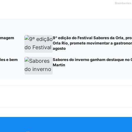
a imagem
9º edição do Festival Sabores da Orla, pr
Orla Rio, promete movimentar a gastrono
agosto
les e bem
Sabores do inverno ganham destaque no 
Martin