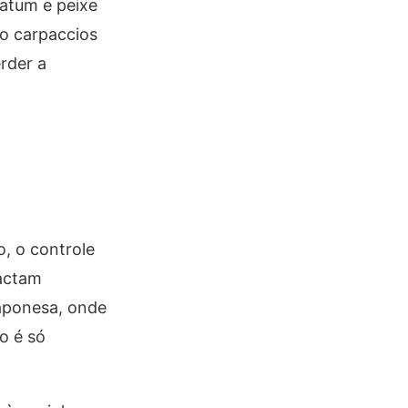
 atum e peixe
o carpaccios
erder a
, o controle
actam
japonesa, onde
o é só