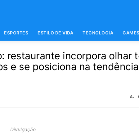
ESPORTES
ESTILO DE VIDA
TECNOLOGIA
GAME
o: restaurante incorpora olhar 
s e se posiciona na tendência
A-
Divulgação