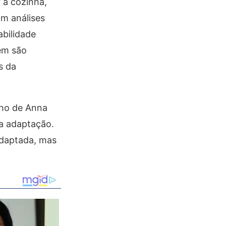
 à cozinha,
am análises
abilidade
gem são
s da
lho de Anna
ra adaptação.
adaptada, mas