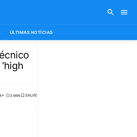
S
ÚLTIMAS NOTÍCIAS
técnico
 ‘high
A+
3 MIN
SALVE