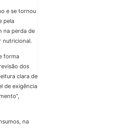
ho e se tornou
 pela
m na perda de
nutricional.
de forma
revisão dos
eitura clara de
l de exigência
amento”,
insumos, na