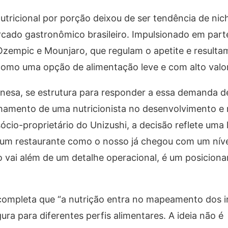
utricional por porção deixou de ser tendência de nic
do gastronômico brasileiro. Impulsionado em parte
empic e Mounjaro, que regulam o apetite e resulta
omo uma opção de alimentação leve e com alto valor 
aponesa, se estrutura para responder a essa demanda 
amento de uma nutricionista no desenvolvimento e 
cio-proprietário do Unizushi, a decisão reflete uma l
um restaurante como o nosso já chegou com um níve
o vai além de um detalhe operacional, é um posicion
, completa que “a nutrição entra no mapeamento dos 
ra para diferentes perfis alimentares. A ideia não é