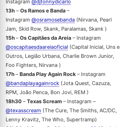
Instagram
@djtonnydicarlo
13h
–
Os Ramos e Banda
–
Instagram
@osramosebanda
(Nirvana, Pearl
Jam, Skid Row, Skank, Paralamas, Skank )
15h
–
Os Capitães da Areia
– Instagram
@oscapitaesdaareiaoficial
(Capital Inicial, Uns e
Outros, Legião Urbana, Charlie Brown Junior,
Foo Fighters, Nirvana )
17h
–
Banda Play Again Rock
– Instagram
@bandaplayagainrock
(Jota Quest, Cazuza,
RPM, João Penca, Bon Jovi, REM )
18h30
–
Texas Scream
– Instagram –
@texasscream
(The Cure, The Smiths, AC/DC,
Lenny Kravitz, The Who, Supertramp)