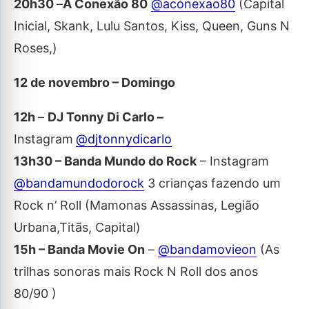
20h30
–
A Conexão 80
@aconexao80
(Capital
Inicial, Skank, Lulu Santos, Kiss, Queen, Guns N
Roses,)
12 de novembro – Domingo
12h
–
DJ Tonny Di Carlo –
Instagram
@djtonnydicarlo
13h30 – Banda Mundo do Rock
– Instagram
@bandamundodorock
3 crianças fazendo um
Rock n’ Roll (Mamonas Assassinas, Legião
Urbana,Titãs, Capital)
15h – Banda Movie On
–
@bandamovieon
(As
trilhas sonoras mais Rock N Roll dos anos
80/90 )