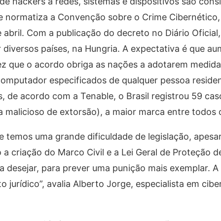
 de hackers a redes, sistemas e dispositivos são con
ue normatiza a Convenção sobre o Crime Cibernético,
 abril. Com a publicação do decreto no Diário Oficial,
r diversos países, na Hungria. A expectativa é que a
ez que o acordo obriga as nações a adotarem medidas
 computador especificados de qualquer pessoa reside
s, de acordo com a Tenable, o Brasil registrou 59 cas
malicioso de extorsão), a maior marca entre todos o
temos uma grande dificuldade de legislação, apesar 
 a criação do Marco Civil e a Lei Geral de Proteção 
am a desejar, para prever uma punição mais exemplar.
jurídico”, avalia Alberto Jorge, especialista em cib