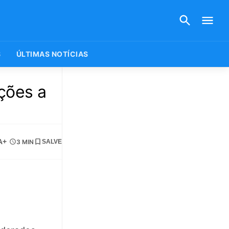
S
ÚLTIMAS NOTÍCIAS
ções a
A+
3 MIN
SALVE