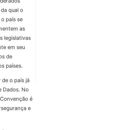
siderados
 da qual o
 o país se
umentem as
 legislativas
nte em seu
os de
s países.
de o país já
de Dados. No
 A Convenção é
ersegurança e