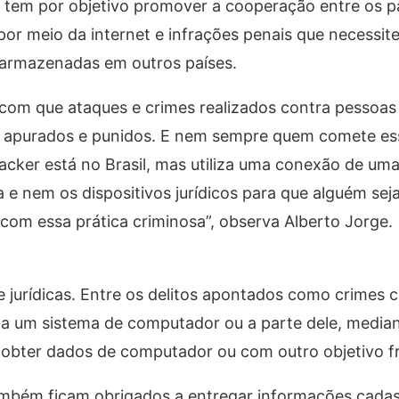
tem por objetivo promover a cooperação entre os pa
por meio da internet e infrações penais que necessit
s armazenadas em outros países.
 com que ataques e crimes realizados contra pessoas 
te apurados e punidos. E nem sempre quem comete es
hacker está no Brasil, mas utiliza uma conexão de um
 e nem os dispositivos jurídicos para que alguém sej
 com essa prática criminosa”, observa Alberto Jorge.
e jurídicas. Entre os delitos apontados como crimes c
 a um sistema de computador ou a parte dele, median
 obter dados de computador ou com outro objetivo f
ambém ficam obrigados a entregar informações cadas