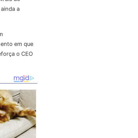
 ainda a
em
omento em que
reforça o CEO