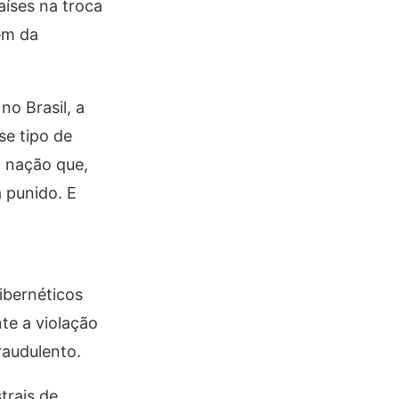
íses na troca
em da
no Brasil, a
se tipo de
a nação que,
a punido. E
ibernéticos
te a violação
raudulento.
trais de