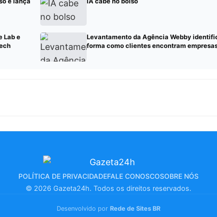
so e lança
IA cabe no bolso
e Lab e
Levantamento da Agência Webby identif
Tech
forma como clientes encontram empresas 
POLÍTICA DE PRIVACIDADE
FALE CONOSCO
SOBRE NÓS
© 2026 Gazeta24h. Todos os direitos reservados.
Desenvolvido por
Rede de Sites BR