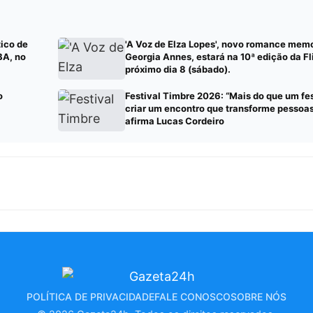
tico de
'A Voz de Elza Lopes', novo romance memo
BA, no
Georgia Annes, estará na 10ª edição da Fl
próximo dia 8 (sábado).
o
Festival Timbre 2026: “Mais do que um fe
criar um encontro que transforme pessoas 
afirma Lucas Cordeiro
POLÍTICA DE PRIVACIDADE
FALE CONOSCO
SOBRE NÓS