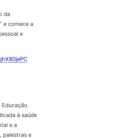
o da
o” e comece a
pessoal e
OqhX80jePC
m Educação
dicada à saúde
tal e a
 palestras e