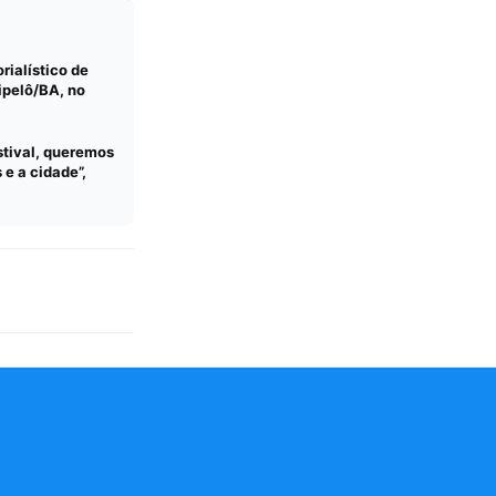
rialístico de
ipelô/BA, no
stival, queremos
e a cidade”,