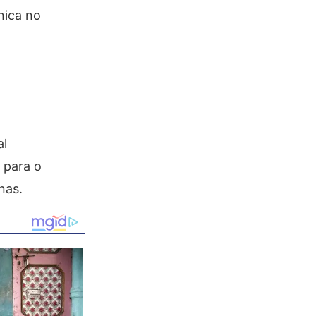
nica no
al
 para o
nas.