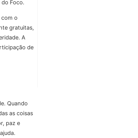
e do Foco.
, com o
te gratuitas,
eridade. A
rticipação de
de. Quando
das as coisas
r, paz e
ajuda.