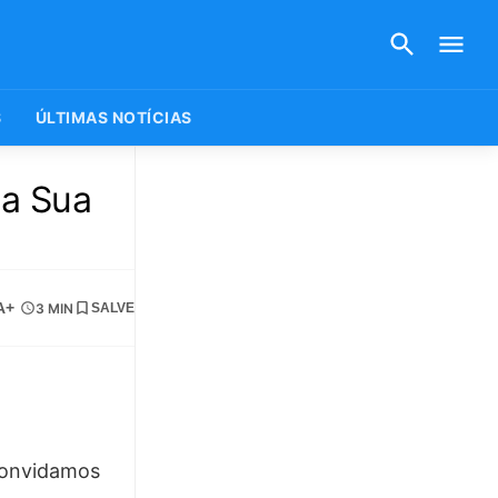
S
ÚLTIMAS NOTÍCIAS
 a Sua
A+
3 MIN
SALVE
 convidamos