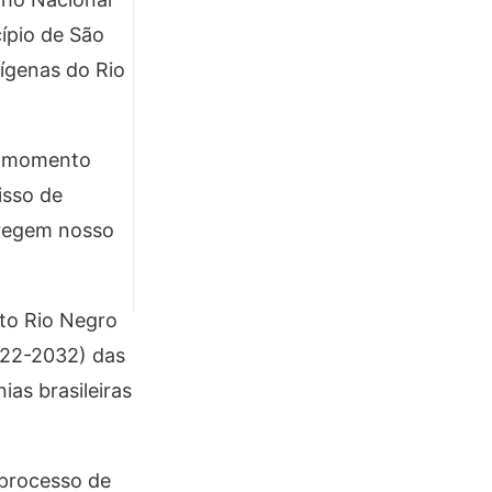
ípio de São
ígenas do Rio
um momento
isso de
 regem nosso
lto Rio Negro
022-2032) das
ias brasileiras
 processo de