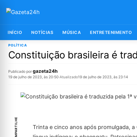
INÍCIO
NOTÍCIAS
MÚSICA
ENTRETENIMENTO
POLÍTICA
Constituição brasileira é tra
gazeta24h
Publicado por
19 de julho de 2023, às 20:50
·
Atualizado
19 de julho de 2023, às 23:14
COMPARTILHE
Trinta e cinco anos após promulgada, a C
língua indígena: o nheengatu. Patrocina