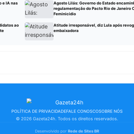
 e IA nas
Agosto Lilás: Governo do Estado encamin
regulamentação do Pacto Rio de Janeiro 
Feminicídio
didatos ao
Atitude irresponsável, diz Lula após revo
te
embaixadora
POLÍTICA DE PRIVACIDADE
FALE CONOSCO
SOBRE NÓS
© 2026 Gazeta24h. Todos os direitos reservados.
Desenvolvido por
Rede de Sites BR