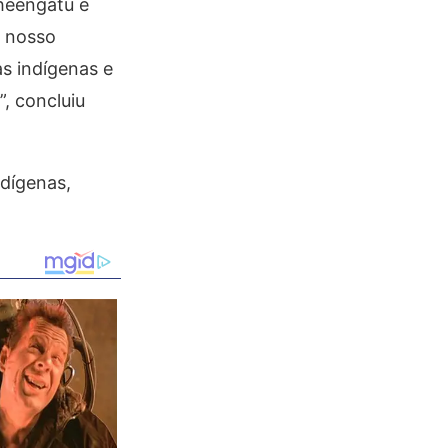
nheengatu é
o nosso
s indígenas e
, concluiu
dígenas,