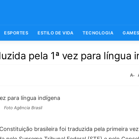
ESPORTES
ESTILO DE VIDA
TECNOLOGIA
GAME
duzida pela 1ª vez para língua 
A-
Foto Agência Brasil
onstituição brasileira foi traduzida pela primeira ve
da pelo Supremo Tribunal Federal (STF) e pelo Conse