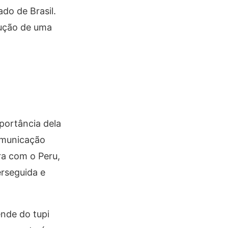
do de Brasil.
trução de uma
portância dela
comunicação
ra com o Peru,
erseguida e
nde do tupi