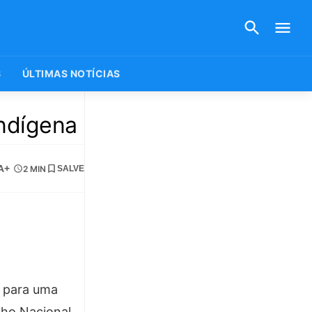
S
ÚLTIMAS NOTÍCIAS
indígena
A+
2 MIN
SALVE
z para uma
lho Nacional