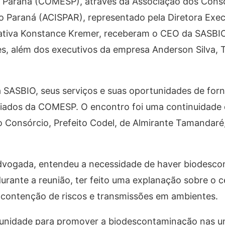
 Paraná (COMESP), através da Associação dos Consó
o Paraná (ACISPAR), representado pela Diretora Exec
trativa Konstance Kremer, receberam o CEO da SASBI
es, além dos executivos da empresa Anderson Silva, 
 a SASBIO, seus serviços e suas oportunidades de fo
ciados da COMESP. O encontro foi uma continuidade 
 Consórcio, Prefeito Codel, de Almirante Tamandaré,
 advogada, entendeu a necessidade de haver biodesc
urante a reunião, ter feito uma explanação sobre o c
 contenção de riscos e transmissões em ambientes.
tunidade para promover a biodescontaminação nas u