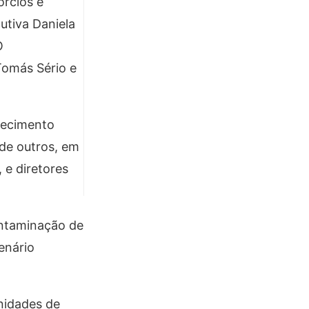
rcios e
utiva Daniela
O
Tomás Sério e
rnecimento
de outros, em
 e diretores
ontaminação de
enário
nidades de