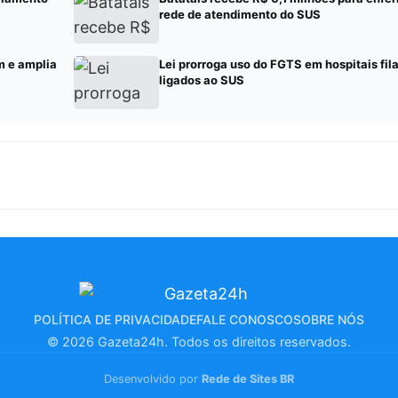
rede de atendimento do SUS
m e amplia
Lei prorroga uso do FGTS em hospitais fil
ligados ao SUS
POLÍTICA DE PRIVACIDADE
FALE CONOSCO
SOBRE NÓS
© 2026 Gazeta24h. Todos os direitos reservados.
Desenvolvido por
Rede de Sites BR