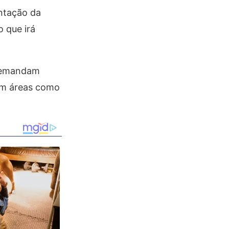
ntação da
o que irá
 demandam
 em áreas como