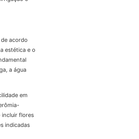
s de acordo
 estética e o
undamental
ga, a água
cilidade em
erômia-
incluir flores
es indicadas