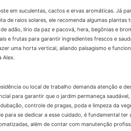
oste em suculentas, cactos e ervas aromáticas. Já p
ta de raios solares, ele recomenda algumas plantas t
e adão, lírio da paz e pacová, hera, begônias e brom
is e frutas para garantir ingredientes frescos e saud
zer uma horta vertical, aliando paisagismo e funcion
 Alex.
residência ou local de trabalho demanda atenção e de
cial para garantir que o jardim permaneça saudável, 
 adubação, controle de pragas, poda e limpeza da veg
e para se dedicar a esse cuidado, é fundamental ter
omatizadas, além de contar com manutenção profiss