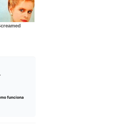
r
omo funciona