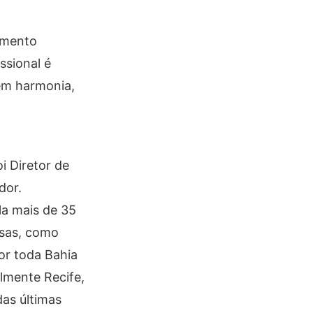
imento
ssional é
em harmonia,
i Diretor de
dor.
la mais de 35
esas, como
or toda Bahia
lmente Recife,
das últimas