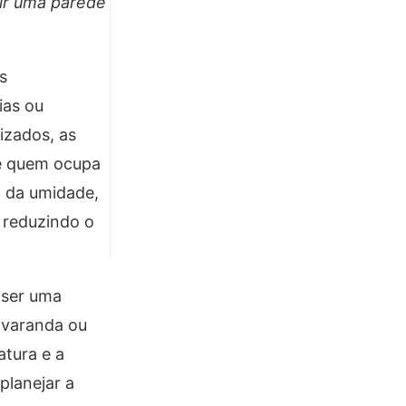
tir uma parede
s
ias ou
izados, as
de quem ocupa
o da umidade,
 reduzindo o
 ser uma
, varanda ou
atura e a
planejar a