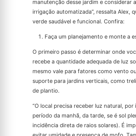
manutenção desse jardim e considerar 
irrigação automatizada”, ressalta Alex,
verde saudável e funcional. Confira:
Faça um planejamento e monte a es
O primeiro passo é determinar onde você q
recebe a quantidade adequada de luz sol
mesmo vale para fatores como vento ou 
suporte para jardins verticais, como trel
de plantio.
“O local precisa receber luz natural, por
período da manhã, da tarde, se é sol pl
incidência direta de raios solares). É i
evitar umidade e presença de mofo. Tam