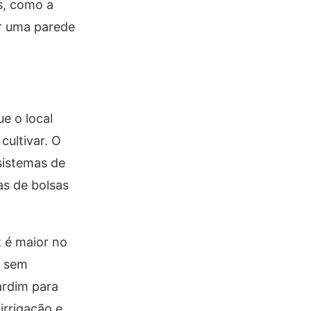
s, como a
ar uma parede
ue o local
cultivar. O
sistemas de
mas de bolsas
z é maior no
o sem
ardim para
irrigação e