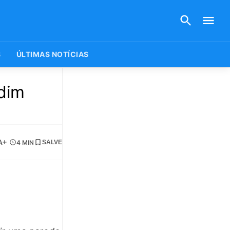
S
ÚLTIMAS NOTÍCIAS
rdim
A+
4 MIN
SALVE