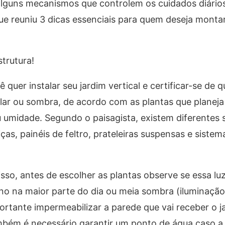
alguns mecanismos que controlem os cuidados diário
 que reuniu 3 dicas essenciais para quem deseja mont
trutura!
uer instalar seu jardim vertical e certificar-se de q
ar ou sombra, de acordo com as plantas que planeja 
umidade. Segundo o paisagista, existem diferentes 
iças, painéis de feltro, prateleiras suspensas e siste
 isso, antes de escolher as plantas observe se essa lu
eno na maior parte do dia ou meia sombra (iluminaçã
mportante impermeabilizar a parede que vai receber o j
bém é necessário garantir um ponto de água caso a 