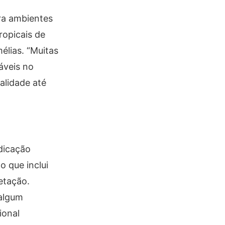
ara ambientes
ropicais de
élias. “Muitas
áveis no
alidade até
dicação
o que inclui
etação.
 algum
ional