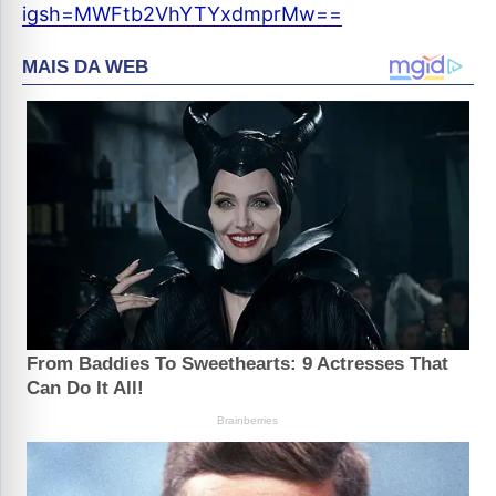
igsh=MWFtb2VhYTYxdmprMw==