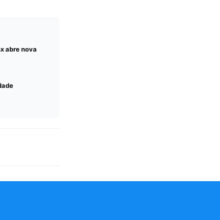
nx abre nova
idade