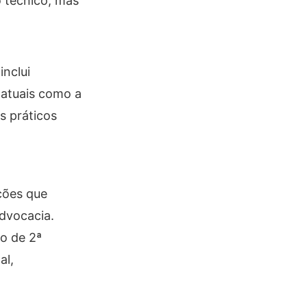
 técnico, mas
inclui
 atuais como a
s práticos
ações que
advocacia.
o de 2ª
al,