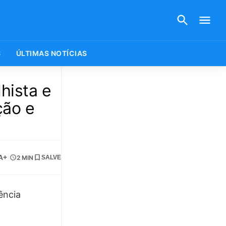
S
ÚLTIMAS NOTÍCIAS
hista e
ção e
A+
2 MIN
SALVE