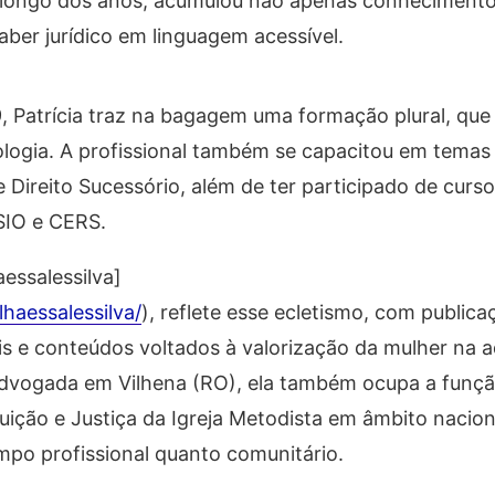
o longo dos anos, acumulou não apenas conhecimento
ber jurídico em linguagem acessível.
 Patrícia traz na bagagem uma formação plural, que 
ologia. A profissional também se capacitou em temas
 Direito Sucessório, além de ter participado de curso
SIO e CERS.
essalessilva]
haessalessilva/
), reflete esse ecletismo, com public
ais e conteúdos voltados à valorização da mulher na 
dvogada em Vilhena (RO), ela também ocupa a funçã
uição e Justiça da Igreja Metodista em âmbito nacion
po profissional quanto comunitário.