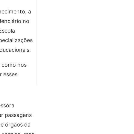
hecimento, a
denciário no
Escola
pecializações
ducacionais.
ma como nos
r esses
essora
ter passagens
e órgãos da