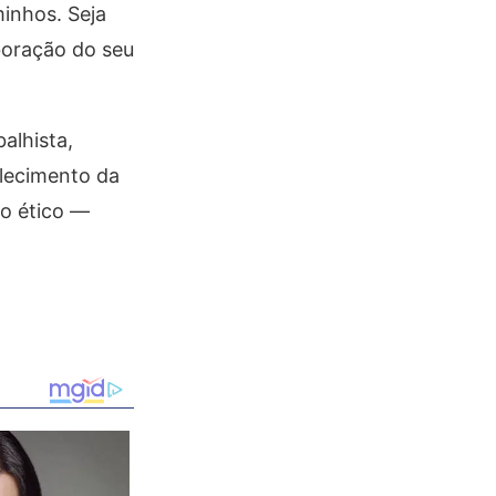
minhos. Seja
aboração do seu
alhista,
alecimento da
so ético —