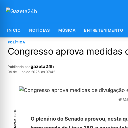
INÍCIO
NOTÍCIAS
MÚSICA
ENTRETENIMENTO
POLÍTICA
Congresso aprova medidas 
gazeta24h
Publicado por
09 de julho de 2026, às 07:42
© Mar
COMPARTILHE
O plenário do Senado aprovou, nesta qua
larga escala do Ligue 180, o serviço te