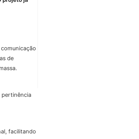
e comunicação
sas de
 massa.
 pertinência
l, facilitando