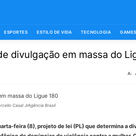
ESPORTES
ESTILO DE VIDA
TECNOLOGIA
GAME
de divulgação em massa do Li
A-
cello Casal JrAgência Brasil
rta-feira (8), projeto de lei (PL) que determina a d
lefônico de denúncias de violência contra a mulher. O