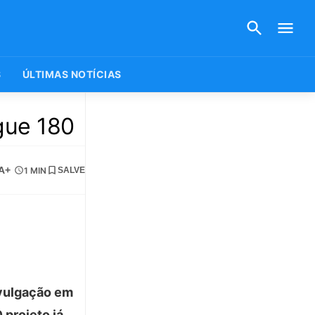
S
ÚLTIMAS NOTÍCIAS
gue 180
A+
1 MIN
SALVE
ivulgação em
 projeto já