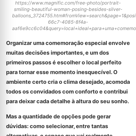
https://www.magnific.com/free-photo/portrait-
smiling-beautiful-woman-posing-besides-silver-
balloons_3724755.htm#fromView=search&page=1&pos
66c7-4085-8f4a-
aaf6e9cc6c04&query=local+ideal+para+uma+comemo
Organizar uma comemoração especial envolve
muitas decisões importantes, e um dos
primeiros passos é escolher o local perfeito
para tornar esse momento inesquecível. O
ambiente certo cria o clima desejado, acomoda
todos os convidados com conforto e contribui
para deixar cada detalhe à altura do seu sonho.
Mas a quantidade de opções pode gerar
dúvidas: como selecionar, entre tantas
alternativas, o espaço que vai realmente