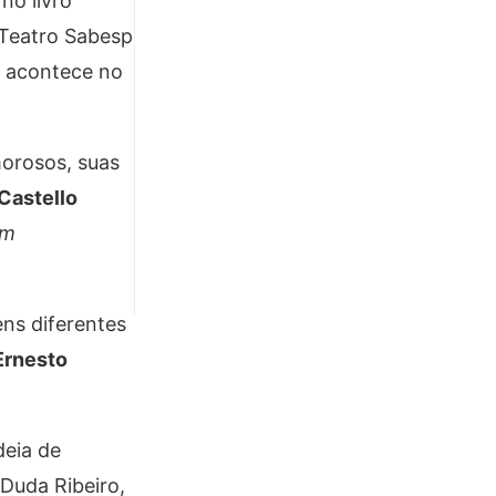
no livro
 Teatro Sabesp
o acontece no
morosos, suas
 Castello
em
ns diferentes
Ernesto
deia de
 Duda Ribeiro,