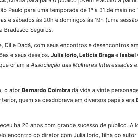
.S.,
criada para para o público jovem e adulto a partir 
São Paulo para uma temporada de 1º a 31 de maio no
tas e sábados às 20h e domingos às 19h (uma sessã
da Bradesco Seguros.
ne, Dil e Dadá, com seus encontros e desencontros a
ções e seus desejos.
Julia Iorio, Leticia Braga
e
Isabel
que criam a
Associação das Mulheres Interessadas 
, o ator
Bernardo Coimbra
dá vida a vinte personage
terior, quem se desdobrava em diversos papéis era
eceu há 26 anos com grande sucesso de público. A i
 encontro do diretor com Julia Iorio, filha do autor