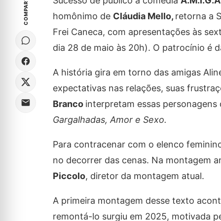
COMPARTILHE
Sucesso de público a comédia
A.M.I.G.A
homônimo de
Cláudia Mello,
retorna a 
Frei Caneca, com apresentações às sex
dia 28 de maio às 20h). O patrocínio é 
A história gira em torno das amigas Ali
expectativas nas relações, suas frustra
Branco
interpretam essas personagens 
Gargalhadas, Amor e Sexo.
Para contracenar com o elenco feminino
no decorrer das cenas. Na montagem an
Piccolo
, diretor da montagem atual.
A primeira montagem desse texto acont
remontá-lo surgiu em 2025, motivada pelo