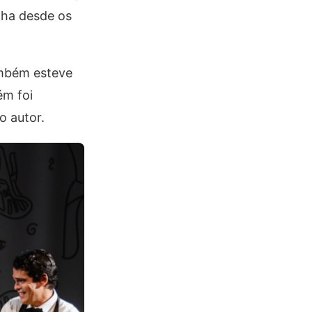
inha desde os
mbém esteve
ém foi
o autor.