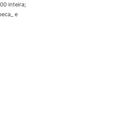
0 inteira;
peca_ e