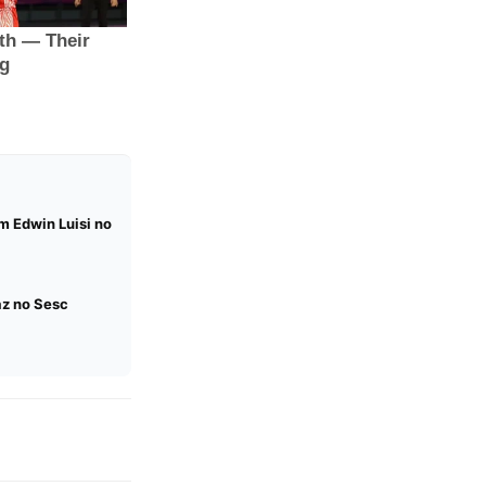
m Edwin Luisi no
az no Sesc