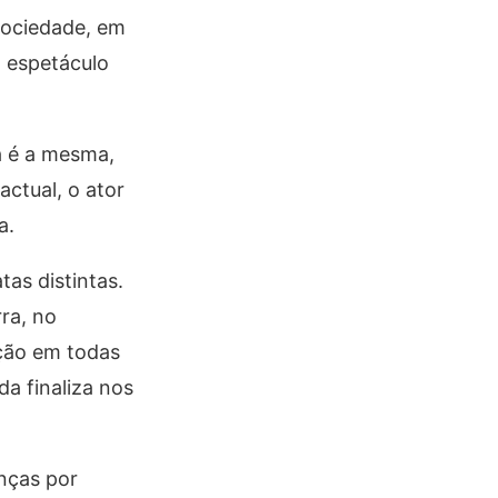
 sociedade, em
o espetáculo
a é a mesma,
ctual, o ator
a.
as distintas.
ra, no
ção em todas
da finaliza nos
anças por