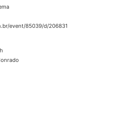
nema
om.br/event/85039/d/206831
0h
Conrado