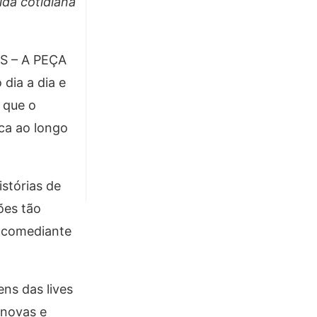
ida cotidiana
OS – A PEÇA
dia a dia e
 que o
oca ao longo
istórias de
ões tão
m comediante
ens das lives
 novas e