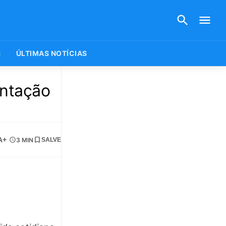
S
ÚLTIMAS NOTÍCIAS
entação
A+
3 MIN
SALVE