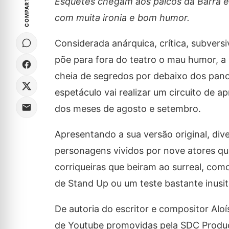
COMPARTILHE
Esquetes chegam aos palcos da Barra e 
com muita ironia e bom humor.
Considerada anárquica, crítica, subver
põe para fora do teatro o mau humor, a h
cheia de segredos por debaixo dos pano
espetáculo vai realizar um circuito de a
dos meses de agosto e setembro.
Apresentando a sua versão original, div
personagens vividos por nove atores que
corriqueiras que beiram ao surreal, c
de Stand Up ou um teste bastante inusi
De autoria do escritor e compositor Aloí
de Youtube promovidas pela SDC Produç