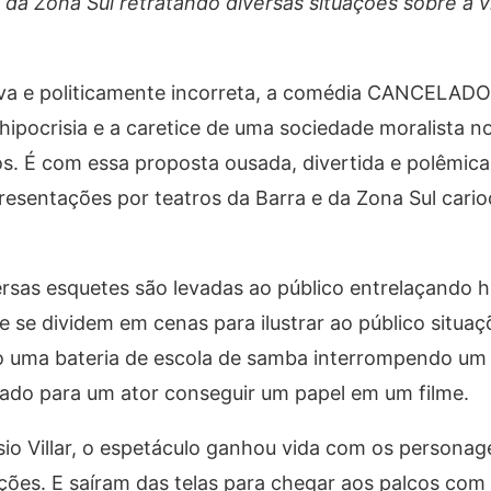
da Zona Sul retratando diversas situações sobre a v
siva e politicamente incorreta, a comédia CANCELAD
ipocrisia e a caretice de uma sociedade moralista no 
s. É com essa proposta ousada, divertida e polêmica
presentações por teatros da Barra e da Zona Sul cari
ersas esquetes são levadas ao público entrelaçando h
 se dividem em cenas para ilustrar ao público situaç
omo uma bateria de escola de samba interrompendo u
tado para um ator conseguir um papel em um filme.
sio Villar, o espetáculo ganhou vida com os personag
ões. E saíram das telas para chegar aos palcos com