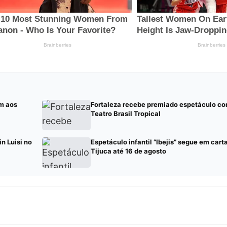
m aos
Fortaleza recebe premiado espetáculo co
Teatro Brasil Tropical
n Luisi no
Espetáculo infantil “Ibejis” segue em cart
Tijuca até 16 de agosto