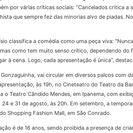
m por várias críticas sociais: “Cancelados critica a
ista que sempre fez das minorias alvo de piadas. N
oísio classifica a comédia como uma peça viva: “Nunc
 mas como tem muito senso crítico, dependendo do fa
ar à cena. Logo, cada apresentação é única”, destac
Gonzaguinha, vai circular em diversos palcos com dat
apresentação, às 19h, no Cineteatro do Teatro da Bar
ara o Teatro Cândido Mendes, em Ipanema, com exibi
7, 24 e 31 de agosto, às 20h. Em setembro, a tempora
 do Shopping Fashion Mall, em São Conrado.
cação é de 16 anos, sendo proibida a presença de cri