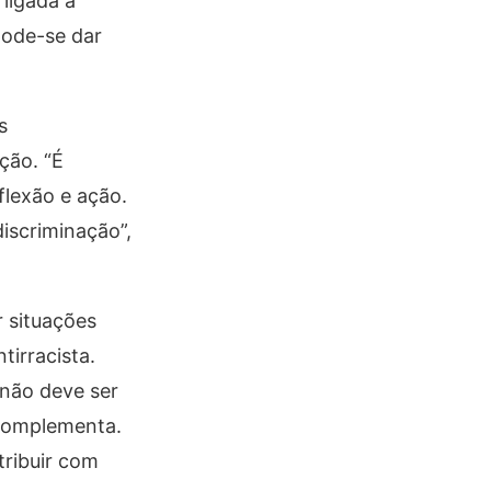
 ligada à
pode-se dar
s
ção. “É
flexão e ação.
iscriminação”,
r situações
irracista.
 não deve ser
 complementa.
tribuir com