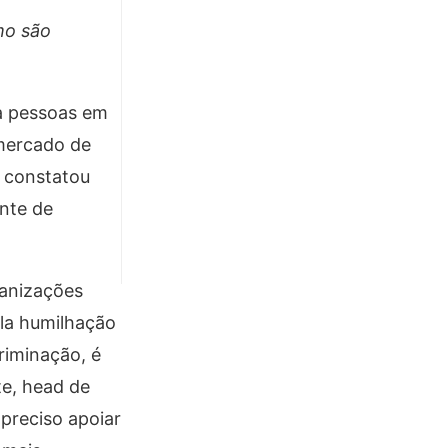
mo são
ra pessoas em
 mercado de
 constatou
nte de
ganizações
la humilhação
riminação, é
te, head de
 preciso apoiar