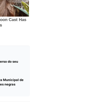
erso do seu
a Municipal de
res negras