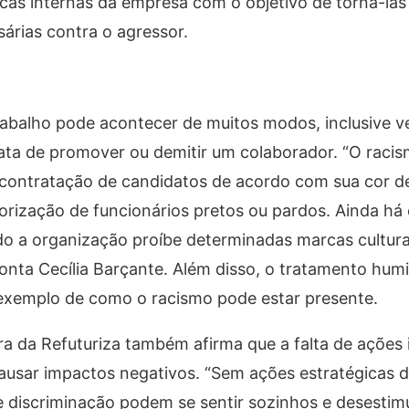
ticas internas da empresa com o objetivo de torná-las
árias contra o agressor.
trabalho pode acontecer de muitos modos, inclusive 
ata de promover ou demitir um colaborador. “O raci
contratação de candidatos de acordo com sua cor de
lorização de funcionários pretos ou pardos. Ainda há 
do a organização proíbe determinadas marcas cultura
onta Cecília Barçante. Além disso, o tratamento hum
 exemplo de como o racismo pode estar presente.
ra da Refuturiza também afirma que a falta de ações i
ausar impactos negativos. “Sem ações estratégicas 
e discriminação podem se sentir sozinhos e desestim