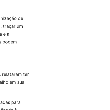
anização de
, traçar um
a e a
es podem
 relataram ter
balho em sua
tadas para