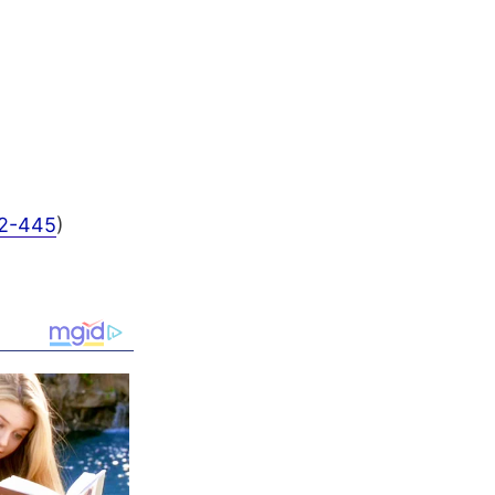
22-445
)