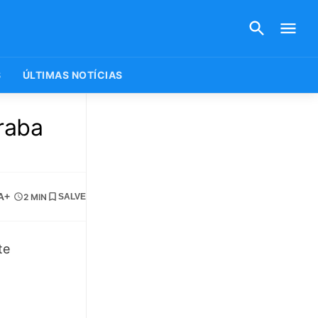
S
ÚLTIMAS NOTÍCIAS
raba
A+
2 MIN
SALVE