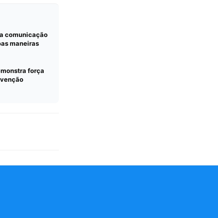
da comunicação
oas maneiras
monstra força
onvenção