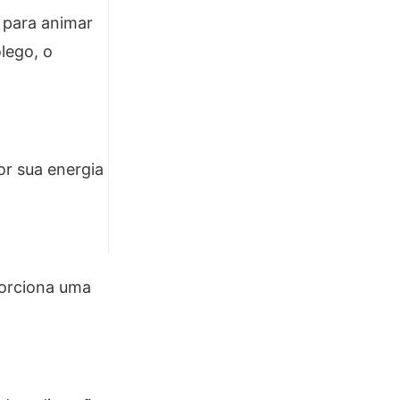
 para animar
ôlego, o
or sua energia
porciona uma