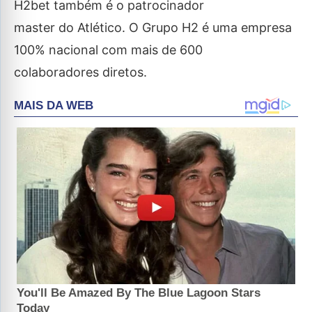
H2bet também é o patrocinador
master do Atlético. O Grupo H2 é uma empresa
100% nacional com mais de 600
colaboradores diretos.