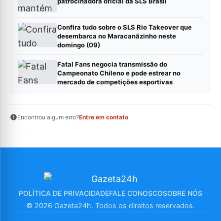
patrocinadora oficial da SLS Brasil
Confira tudo sobre o SLS Rio Takeover que
desembarca no Maracanãzinho neste
domingo (09)
Fatal Fans negocia transmissão do
Campeonato Chileno e pode estrear no
mercado de competições esportivas
Encontrou algum erro?
Entre em contato
POLÍTICA DE PRIVACIDADE
FALE CONOSCO
SOBRE NÓS
© 2026 Gazeta24h. Todos os direitos reservados.