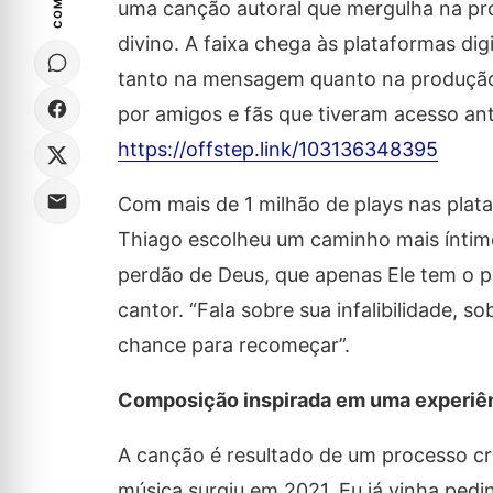
uma canção autoral que mergulha na pr
divino. A faixa chega às plataformas di
tanto na mensagem quanto na produção 
por amigos e fãs que tiveram acesso ant
https://offstep.link/103136348395
Com mais de 1 milhão de plays nas plata
Thiago escolheu um caminho mais íntimo
perdão de Deus, que apenas Ele tem o po
cantor. “Fala sobre sua infalibilidade,
chance para recomeçar”.
Composição inspirada em uma experiên
A canção é resultado de um processo c
música surgiu em 2021. Eu já vinha ped