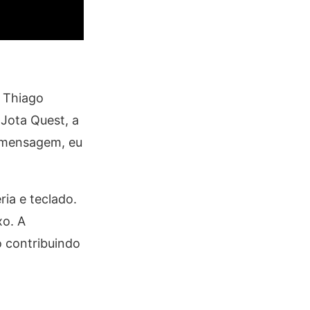
e Thiago
Jota Quest, a
a mensagem, eu
ia e teclado.
xo. A
 contribuindo