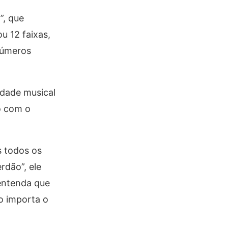
”, que
u 12 faixas,
números
idade musical
o com o
.
 todos os
rdão”, ele
 entenda que
o importa o