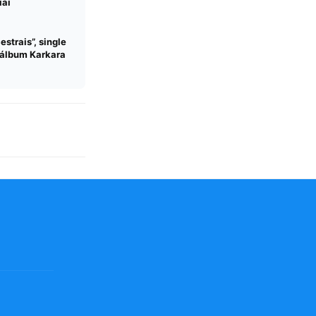
iaí
strais”, single
a álbum Karkara