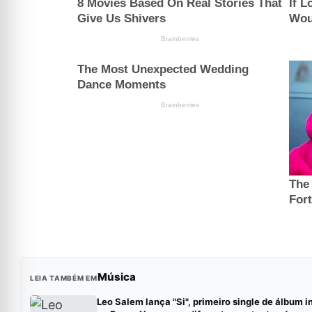
Música
LEIA TAMBÉM EM
Leo Salem lança "Si", primeiro single de álbum i