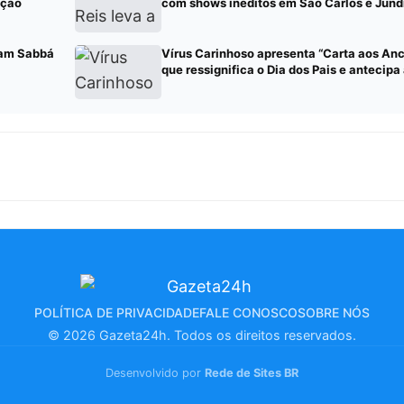
nção
com shows inéditos em São Carlos e Jund
Sam Sabbá
Vírus Carinhoso apresenta “Carta aos Ance
que ressignifica o Dia dos Pais e antecip
POLÍTICA DE PRIVACIDADE
FALE CONOSCO
SOBRE NÓS
© 2026 Gazeta24h. Todos os direitos reservados.
Desenvolvido por
Rede de Sites BR