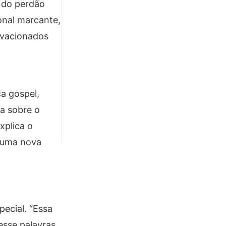
 do perdão
onal marcante,
ovacionados
ca gospel,
a sobre o
xplica o
e uma nova
ecial. “Essa
esse palavras