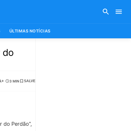
S
ÚLTIMAS NOTÍCIAS
 do
A+
3 MIN
SALVE
r do Perdão”,