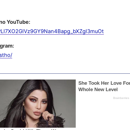
 no YouTube:
st=PLI7XO2GIVz9GY9Nan4Bapg_bXZgI3muOt
agram:
stho/