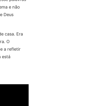
tema e não
ue Deus
de casa. Era
ra. O
 a refletir
á está