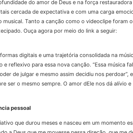
ofundidade do amor de Deus e na força restauradora
gitais cercada de expectativa e com uma carga emoci
musical. Tanto a canção como o videoclipe foram 
ecipado. Ouça agora por meio do link a seguir:
formas digitais e uma trajetória consolidada na músi
 e reflexivo para essa nova canção. “Essa música fal
der de julgar e mesmo assim decidiu nos perdoar”, e
 sobre ser o mesmo sempre. O amor dEle nos dá alívio 
cia pessoal
riativo que durou meses e nasceu em um momento esp
indo a Deus que me movesse nessa direção, que me d