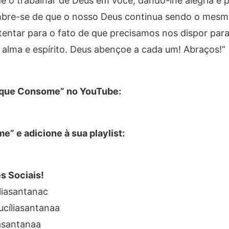
e o trabalhar de Deus em você, dando-lhe alegria e 
embre-se de que o nosso Deus continua sendo o mes
tentar para o fato de que precisamos nos dispor par
 alma e espírito. Deus abençoe a cada um! Abraços!” (
o que Consome” no YouTube:
” e adicione à sua playlist:
s Sociais!
liasantanac
cíliasantanaa
iasantanaa