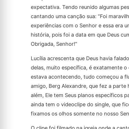
expectativa. Tendo reunido algumas pess
cantando uma canção sua: “Foi maravilh
experiências com o Senhor e essa era u
história, pois foi a data em que Deus c
Obrigada, Senhor!”
Lucília acrescenta que Deus havia fala
delas, muito específica, é exatamente o 
estava acontecendo, tudo começou a flu
amigo, Berg Alexandre, que fez a parte
além, Ele tem Seus planos específicos 
ainda tem o videoclipe do single, que f
fixamos os olhos somente no nosso Senh
O clipe foi filmado na igreja onde a ca