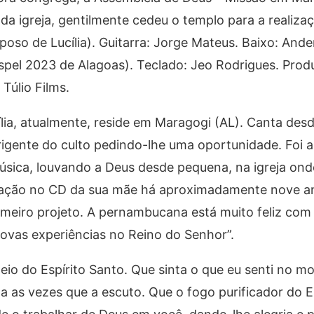
 da igreja, gentilmente cedeu o templo para a realiza
sposo de Lucília). Guitarra: Jorge Mateus. Baixo: And
spel 2023 de Alagoas). Teclado: Jeo Rodrigues. Prod
Túlio Films.
ília, atualmente, reside em Maragogi (AL). Canta des
rigente do culto pedindo-lhe uma oportunidade. Foi 
úsica, louvando a Deus desde pequena, na igreja on
cipação no CD da sua mãe há aproximadamente nove a
imeiro projeto. A pernambucana está muito feliz com 
novas experiências no Reino do Senhor”.
heio do Espírito Santo. Que sinta o que eu senti no
da as vezes que a escuto. Que o fogo purificador do E