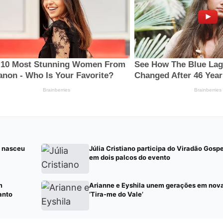
e nasceu
Júlia Cristiano participa do Viradão Gospe
em dois palcos do evento
m
Arianne e Eyshila unem gerações em nov
anto
‘Tira-me do Vale’