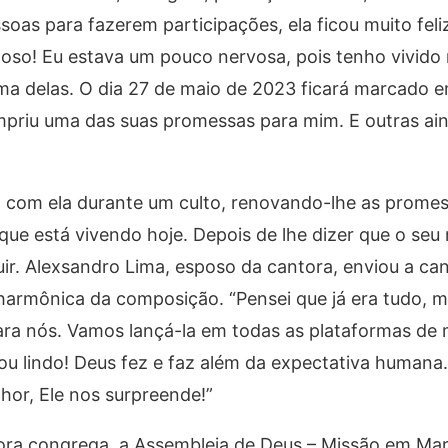
oas para fazerem participações, ela ficou muito feliz
oso! Eu estava um pouco nervosa, pois tenho vivido
ma delas. O dia 27 de maio de 2023 ficará marcado 
umpriu uma das suas promessas para mim. E outras ain
do com ela durante um culto, renovando-lhe as prome
que está vivendo hoje. Depois de lhe dizer que o seu m
ir. Alexsandro Lima, esposo da cantora, enviou a ca
 harmônica da composição. “Pensei que já era tudo, m
para nós. Vamos lançá-la em todas as plataformas de 
icou lindo! Deus fez e faz além da expectativa human
or, Ele nos surpreende!”
ntora congrega, a Assembleia de Deus – Missão em Ma