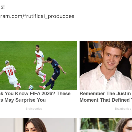
s!
gram.com/frutificai_producoes