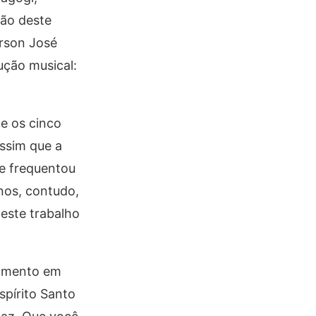
ção deste
erson José
ução musical:
de os cinco
assim que a
de frequentou
nos, contudo,
este trabalho
 momento em
spírito Santo