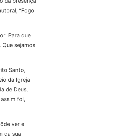
ão da presença
utoral, “Fogo
or. Para que
s. Que sejamos
ito Santo,
io da Igreja
la de Deus,
assim foi,
pôde ver e
m da sua