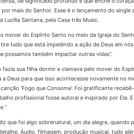
tensa, de significado profundo e que enche o coraç
 por mais do Senhor. Esse é o lançamento do single a
Lucília Santana, pela Casa três Music.
 mover do Espírito Santo no meio da Igreja do Senh
e tire tudo que está impedindo a ação de Deus em nó
ue possamos também impactar outras vidas”.
fazia sua filha dormir e clamava pelo mover do Espír
a a Deus para que isso acontecesse novamente no me
canção ‘Fogo que Consome’. Foi gratificante recebê-
lho profissional fosse autoral e inspirado por Ele. E 
e.”
iz que foi algo sobrenatural, um dia alegre, quando 
talhe. Áudio, filmagem, produção musical, tudo alé