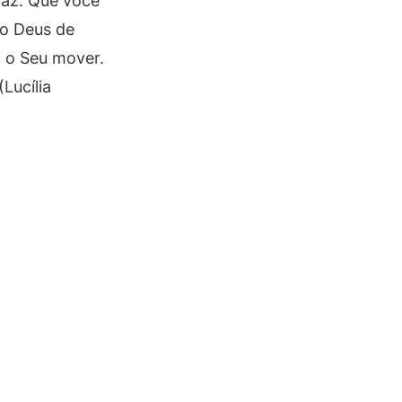
paz. Que você
mo Deus de
a o Seu mover.
Lucília