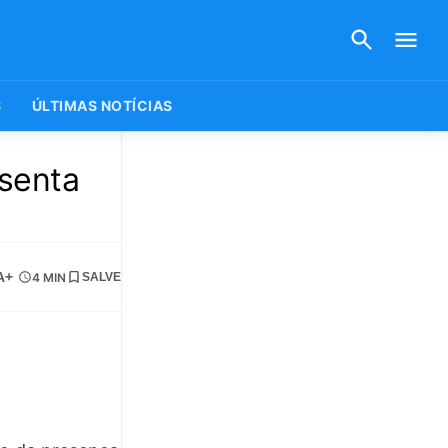
S
ÚLTIMAS NOTÍCIAS
esenta
A+
4 MIN
SALVE