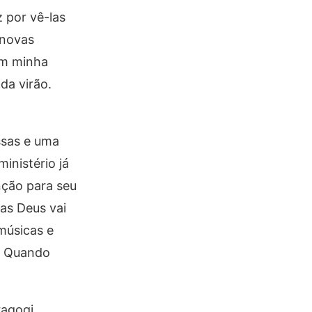
 por vê-las
 novas
em minha
da virão.
ssas e uma
inistério já
nção para seu
as Deus vai
músicas e
a. Quando
ragogi,