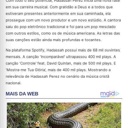
Com todo o seu potencial, Hadassah Perez inicia uma nova fase
em sua carreira musical. Com gratidão a Deus e a todos que
estiveram presentes anteriormente em sua caminhada, ela
prossegue com um novo produtor e um novo estúdio. A cantora
saiu do pop eletrônico tradicional e foi para um pop mesclado
com outros estilos, como os de música americana. As letras das
suas canções estão ainda mais profundas e tocantes.
Na plataforma Spotify, Hadassah possui mais de 68 mil ouvintes
mensais. A canção ‘Incomparável’ ultrapassou 400 mil plays. A
canção ‘Controle’ feat. David Quinlan, mais de 500 mil plays. E
‘Mostra-me Tua Glória’, mais de 400 mil plays. Mostrando a
relevância de Hadassah Perez no cenário da música cristã
nacional.