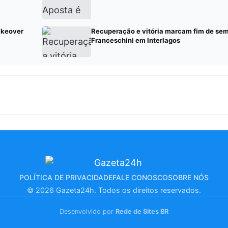
akeover
Recuperação e vitória marcam fim de sem
Franceschini em Interlagos
POLÍTICA DE PRIVACIDADE
FALE CONOSCO
SOBRE NÓS
© 2026 Gazeta24h. Todos os direitos reservados.
Desenvolvido por
Rede de Sites BR