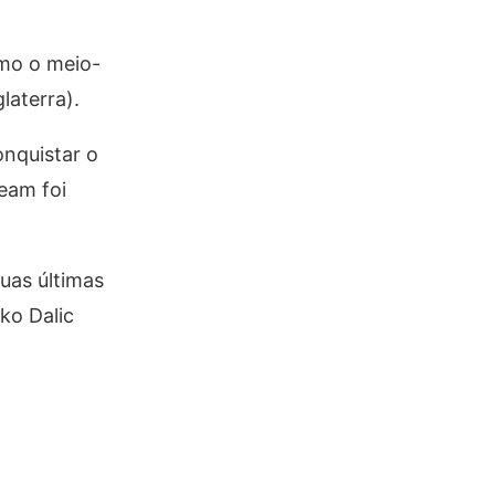
omo o meio-
laterra).
onquistar o
eam foi
uas últimas
ko Dalic