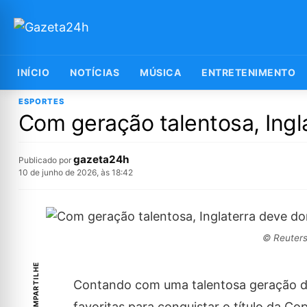
INÍCIO
NOTÍCIAS
MÚSICA
ENTRETENIMENTO
ESPORTES
Com geração talentosa, Ing
gazeta24h
Publicado por
10 de junho de 2026, às 18:42
© Reuters
COMPARTILHE
Contando com uma talentosa geração de
favoritas para conquistar o título da 