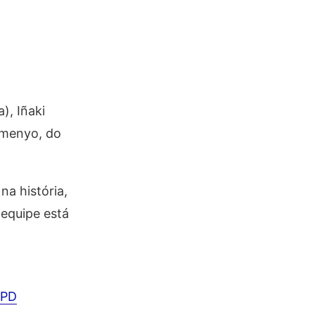
), Iñaki
Semenyo, do
a história,
equipe está
IPD