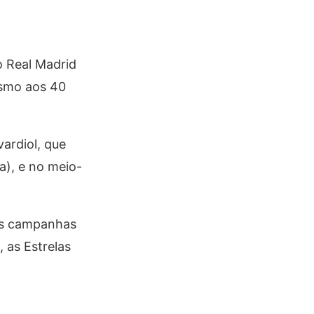
o Real Madrid
esmo aos 40
ardiol, que
a), e no meio-
 as campanhas
 as Estrelas