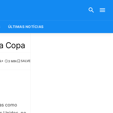
S
ÚLTIMAS NOTÍCIAS
da Copa
A+
3 MIN
SALVE
das como
s Unidos, no