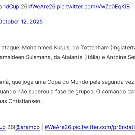
orldCup
26!
#WeAre26
pic.twitter.com/VwZc0EqKlB
October 12, 2025
no ataque: Mohammed Kudus, do Tottenham (Inglaterra
 Kamaldeen Sulemana, da Atalanta (Itália) e Antoine 
má, que joga uma Copa do Mundo pela segunda vez n
uando não superou a fase de grupos. O comando da 
as Christiansen.
up
26!
@aramco
|
#WeAre26
pic.twitter.com/pr8ndat