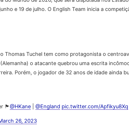
junho e 19 de julho. O English Team inicia a competi
ão Thomas Tuchel tem como protagonista o centroav
(Alemanha) o atacante quebrou uma escrita incômod
arreira. Porém, o jogador de 32 anos de idade ainda b
󠁮󠁧󠁿
@HKane
|
@England
pic.twitter.com/Apfikyu8Xq
March 26, 2023