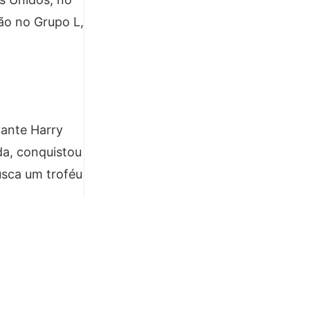
ção no Grupo L,
ante Harry
a, conquistou
usca um troféu