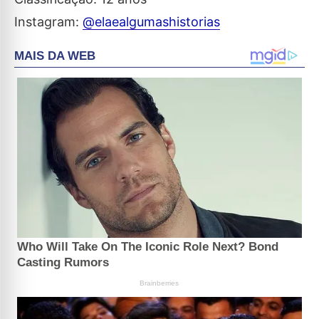
Instagram:
@elaealgumashistorias