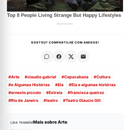
GOSTOU? COMPARTILHE COM AMIGOS!
#
Arte
#
claudio gabriel
#
Copacabana
#
Cultura
#
e Algumas Histórias
#
Ela
#
Ela e algumas histórias
#
ernesto piccolo
#
Estreia
#
francisca queiroz
#
Rio de Janeiro
#
teatro
#
Teatro Glaucio Gill
Mais sobre Arte
LEIA TAMBÉM