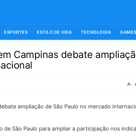
ESPORTES
ESTILO DE VIDA
TECNOLOGIA
GAME
 em Campinas debate ampliaçã
acional
A-
do de São Paulo para ampliar a participação nos indic