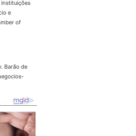
instituições
io e
amber of
v. Barão de
negocios-