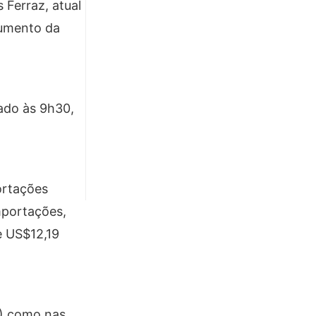
 Ferraz, atual
Aumento da
iado às 9h30,
ortações
mportações,
e US$12,19
) como nas