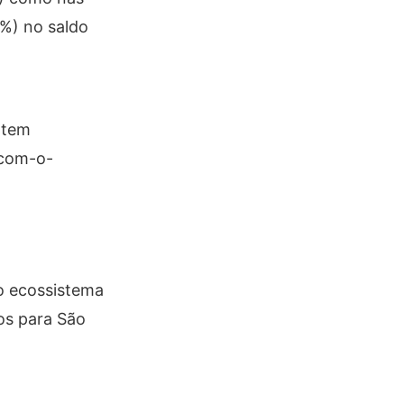
3%) no saldo
 tem
-com-o-
o ecossistema
tos para São