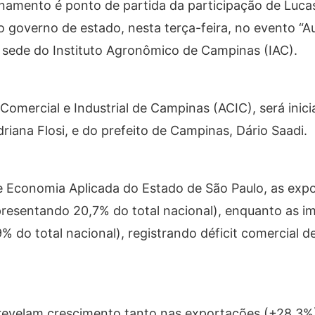
ionamento é ponto de partida da participação de Lucas
o governo de estado, nesta terça-feira, no evento “
a sede do Instituto Agronômico de Campinas (IAC).
omercial e Industrial de Campinas (ACIC), será inic
iana Flosi, e do prefeito de Campinas, Dário Saadi.
e Economia Aplicada do Estado de São Paulo, as exp
resentando 20,7% do total nacional), enquanto as i
% do total nacional), registrando déficit comercial d
evelam crescimento tanto nas exportações (+28,3%