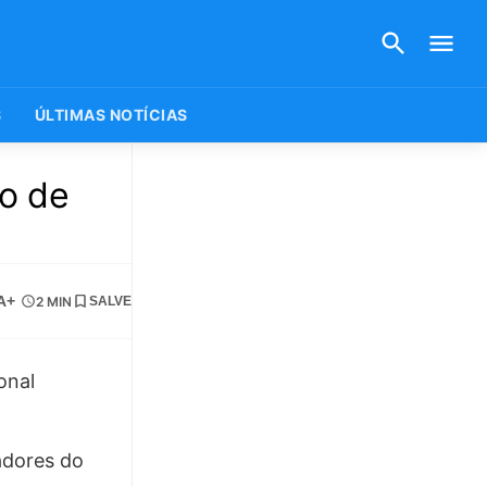
S
ÚLTIMAS NOTÍCIAS
o de
A+
2 MIN
SALVE
adores do