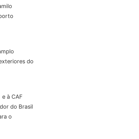
amilo
porto
 amplo
exteriores do
) e à CAF
or do Brasil
ara o