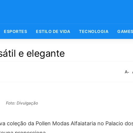
ESPORTES
ESTILO DE VIDA
TECNOLOGIA
GAME
sátil e elegante
A-
Foto: Divulgação
va coleção da Pollen Modas Alfaiataria no Palacio do
 roupa proporciona.