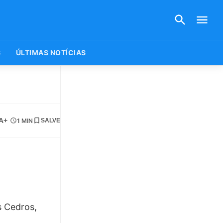
S
ÚLTIMAS NOTÍCIAS
A+
1 MIN
SALVE
s Cedros,