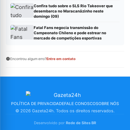
Confira tudo sobre o SLS Rio Takeover que
desembarca no Maracanãzinho neste
domingo (09)
Fatal Fans negocia transmissão do
Campeonato Chileno e pode estrear no
mercado de competições esportivas
Encontrou algum erro?
Entre em contato
POLÍTICA DE PRIVACIDADE
FALE CONOSCO
SOBRE NÓS
© 2026 Gazeta24h. Todos os direitos reservados.
Desenvolvido por
Rede de Sites BR