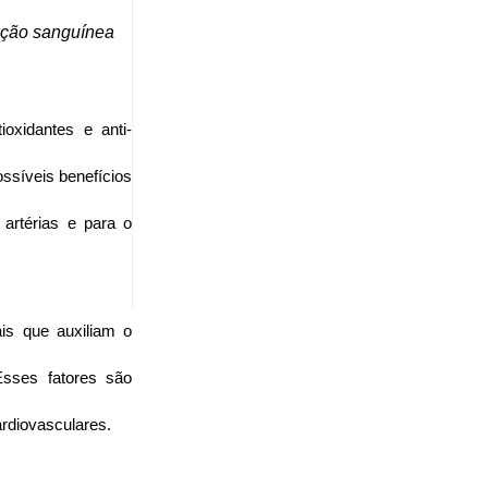
ação sanguínea 
oxidantes e anti-
síveis benefícios 
artérias e para o 
is que auxiliam o 
sses fatores são 
rdiovasculares.