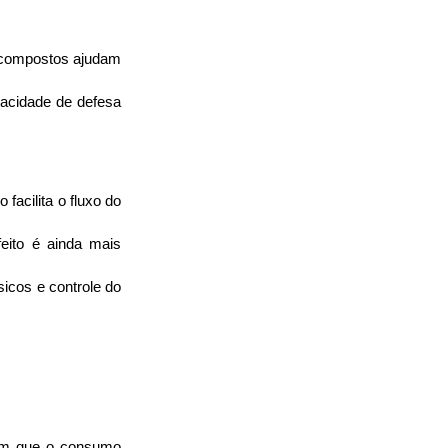
s compostos ajudam 
pacidade de defesa 
cilita o fluxo do 
ito é ainda mais 
icos e controle do 
cam que o consumo 