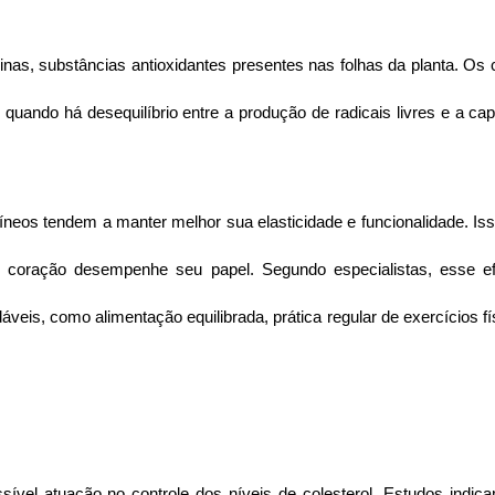
quinas, substâncias antioxidantes presentes nas folhas da planta. O
 quando há desequilíbrio entre a produção de radicais livres e a ca
s tendem a manter melhor sua elasticidade e funcionalidade. Isso fa
 coração desempenhe seu papel. Segundo especialistas, esse efe
eis, como alimentação equilibrada, prática regular de exercícios fís
sível atuação no controle dos níveis de colesterol. Estudos indi