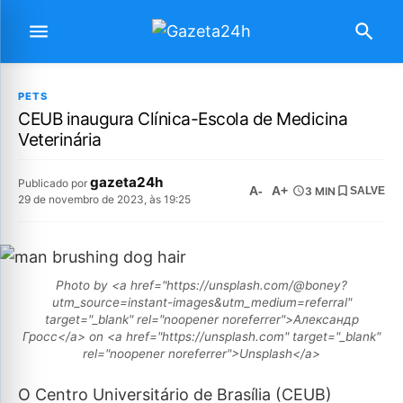
PETS
CEUB inaugura Clínica-Escola de Medicina
Veterinária
gazeta24h
Publicado por
A-
A+
3 MIN
SALVE
29 de novembro de 2023, às 19:25
Photo by <a href="https://unsplash.com/@boney?
utm_source=instant-images&utm_medium=referral"
target="_blank" rel="noopener noreferrer">Александр
Гросс</a> on <a href="https://unsplash.com" target="_blank"
rel="noopener noreferrer">Unsplash</a>
O Centro Universitário de Brasília (CEUB)