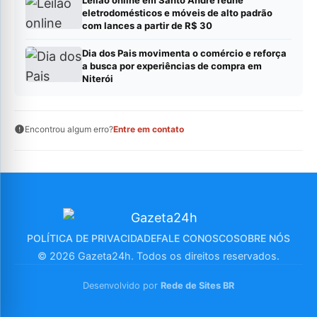
Leilão online em Santo André reúne
eletrodomésticos e móveis de alto padrão
com lances a partir de R$ 30
Dia dos Pais movimenta o comércio e reforça
a busca por experiências de compra em
Niterói
Encontrou algum erro?
Entre em contato
POLÍTICA DE PRIVACIDADE
FALE CONOSCO
SOBRE NÓS
© 2026 Gazeta24h. Todos os direitos reservados.
Desenvolvido por
Rede de Sites BR