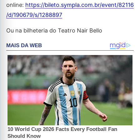
online:
https://bileto.sympla.com.br/event/82116
/d/190679/s/1288897
Ou na bilheteria do Teatro Nair Bello