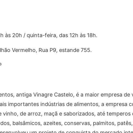
h às 20h / quinta-feira, das 12h às 18h.
ilhão Vermelho, Rua P9, estande 755.
P
ntos, antiga Vinagre Castelo, é a maior empresa de 
is importantes indústrias de alimentos, a empresa c
e vinho, de arroz, maçã e saborizados, até temperos
s, balsâmicos, azeites, conservas, palmitos, patês,
desenvolveu um projeto de conquista do mercado int