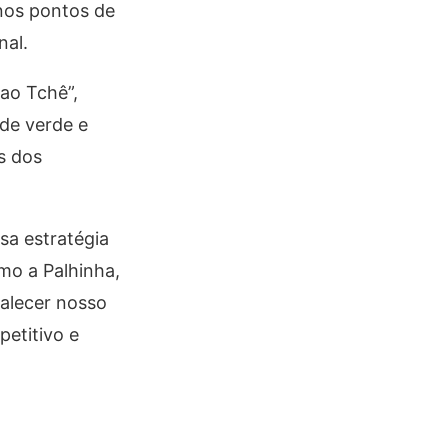
nos pontos de
nal.
ao Tchê”,
de verde e
s dos
sa estratégia
mo a Palhinha,
talecer nosso
etitivo e