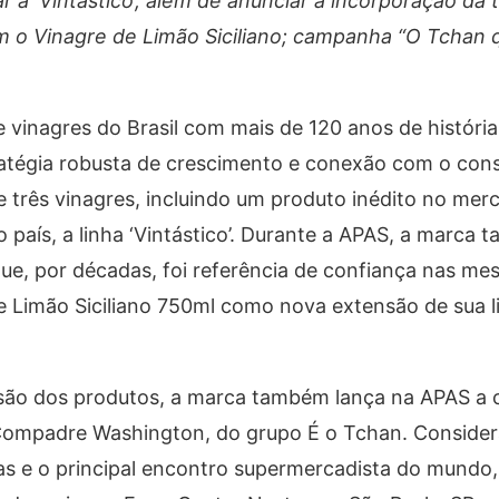
 a ‘Vintástico’, além de anunciar a incorporação da t
om o Vinagre de Limão Siciliano; campanha “O Tchan q
e vinagres do Brasil com mais de 120 anos de históri
tégia robusta de crescimento e conexão com o con
três vinagres, incluindo um produto inédito no merca
 país, a linha ‘Vintástico’. Durante a APAS, a marca
ue, por décadas, foi referência de confiança nas me
e Limão Siciliano 750ml como nova extensão de sua l
são dos produtos, a marca também lança na APAS a
 Compadre Washington, do grupo É o Tchan. Consider
cas e o principal encontro supermercadista do mund