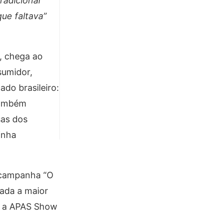
radicional
ue faltava”
a, chega ao
sumidor,
do brasileiro:
 também
sas dos
inha
 campanha “O
ada a maior
o, a APAS Show