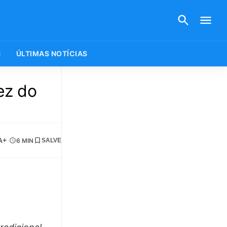
S
ÚLTIMAS NOTÍCIAS
ez do
A+
6 MIN
SALVE