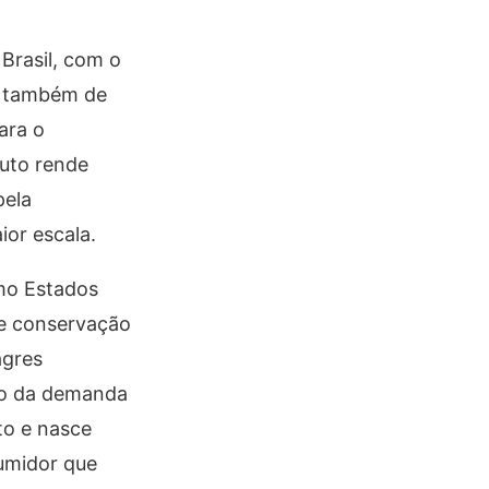
Brasil, com o
e também de
ara o
uto rende
pela
or escala.
mo Estados
 e conservação
agres
to da demanda
to e nasce
umidor que