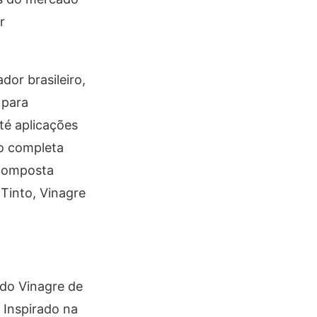
r
or brasileiro,
 para
té aplicações
ão completa
 composta
Tinto, Vinagre
do Vinagre de
 Inspirado na