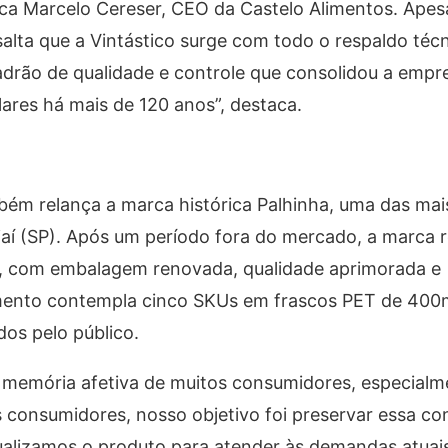
plica Marcelo Cereser, CEO da Castelo Alimentos. Apes
lta que a Vintástico surge com todo o respaldo téc
adrão de qualidade e controle que consolidou a emp
lares há mais de 120 anos”, destaca.
ém relança a marca histórica Palhinha, uma das mai
aí (SP). Após um período fora do mercado, a marca 
, com embalagem renovada, qualidade aprimorada e
mento contempla cinco SKUs em frascos PET de 400
dos pelo público.
 memória afetiva de muitos consumidores, especialm
aos consumidores, nosso objetivo foi preservar essa c
alizamos o produto para atender às demandas atuai