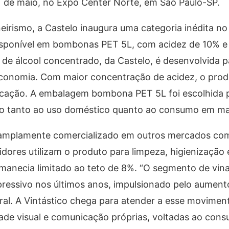
21 de maio, no Expo Center Norte, em São Paulo-SP.
rismo, a Castelo inaugura uma categoria inédita no 
Disponível em bombonas PET 5L, com acidez de 10% 
 de álcool concentrado, da Castelo, é desenvolvida p
conomia. Com maior concentração de acidez, o prod
licação. A embalagem bombona PET 5L foi escolhida 
do tanto ao uso doméstico quanto ao consumo em mai
é amplamente comercializado em outros mercados co
dores utilizam o produto para limpeza, higienização
rmanecia limitado ao teto de 8%. “O segmento de vin
pressivo nos últimos anos, impulsionado pelo aumen
ral. A Vintástico chega para atender a esse movimen
de visual e comunicação próprias, voltadas ao cons