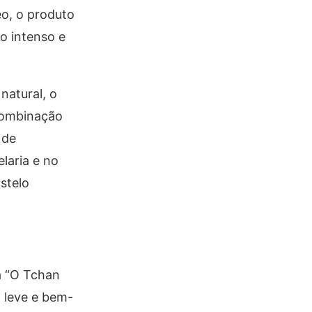
eo, o produto
do intenso e
natural, o
 combinação
 de
laria e no
stelo
a “O Tchan
 leve e bem-