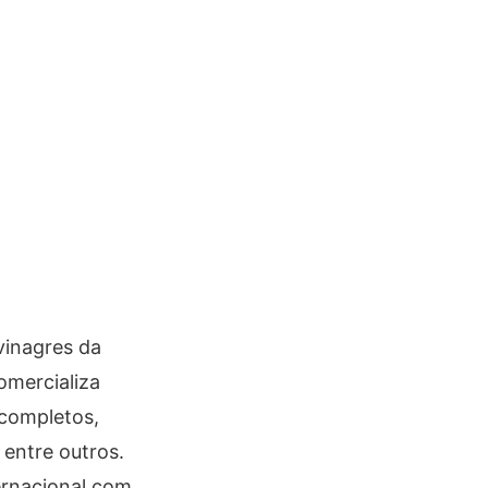
vinagres da
omercializa
 completos,
 entre outros.
ernacional com