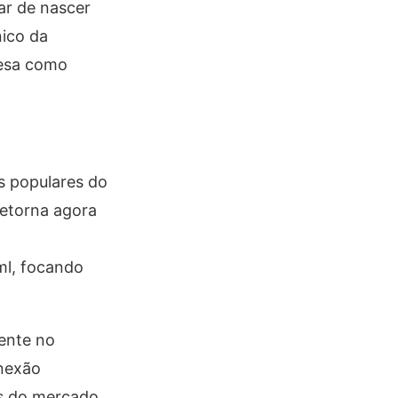
ar de nascer
nico da
resa como
s populares do
retorna agora
ml, focando
ente no
onexão
s do mercado