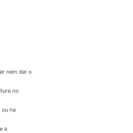
oar nem dar o
itura no
o ou na
e a