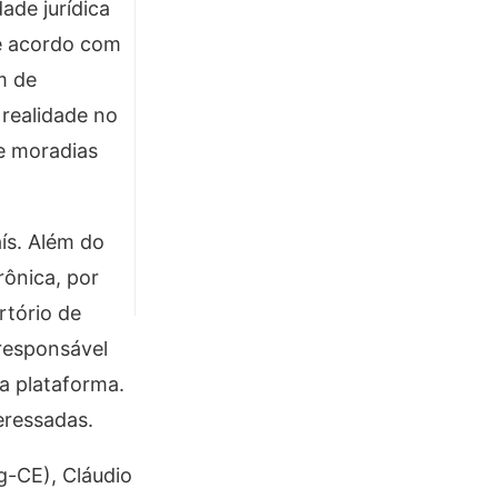
ade jurídica
De acordo com
m de
 realidade no
de moradias
ís. Além do
rônica, por
rtório de
responsável
ma plataforma.
eressadas.
g-CE), Cláudio