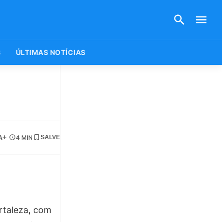
S
ÚLTIMAS NOTÍCIAS
e
A+
4 MIN
SALVE
rtaleza, com