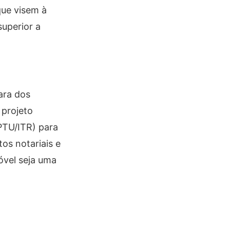
que visem à
superior a
ara dos
 projeto
IPTU/ITR) para
tos notariais e
óvel seja uma