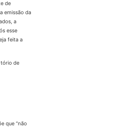
te de
 a emissão da
ados, a
pós esse
ja feita a
rtório de
põe que “não