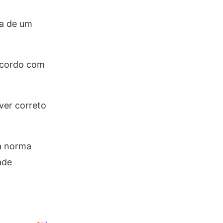
ma de um
 acordo com
iver correto
ma norma
ade