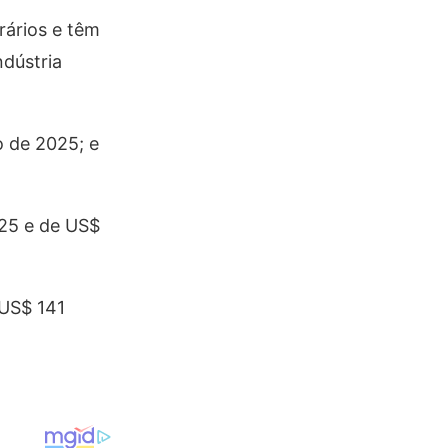
rários e têm
ndústria
o de 2025; e
025 e de US$
 US$ 141