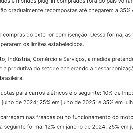
bridos e híbridos plug-in comprados fora do país volt
erão gradualmente recompostas até chegarem a 35% 
ra compras do exterior com isenção. Dessa forma, as t
perarem os limites estabelecidos.
o, Indústria, Comércio e Serviços, a medida pretende
deia produtiva do setor e acelerando a descarbonizaç
rasileira.
otas para carros elétricos é o seguinte: 10% de Imp
julho de 2024; 25% em julho de 2025; e 35% em jul
 recarregam nas freadas ou no funcionamento do moto
da seguinte forma: 12% em janeiro de 2024; 25% em j