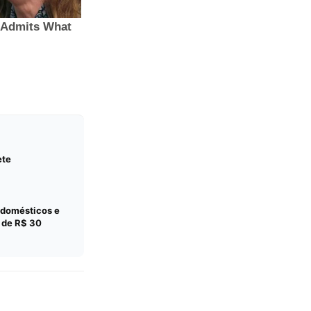
ete
odomésticos e
r de R$ 30