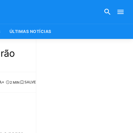
S
ÚLTIMAS NOTÍCIAS
arão
A+
2 MIN
SALVE