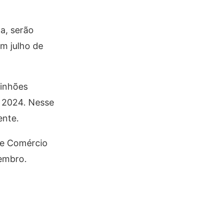
a, serão
m julho de
minhões
e 2024. Nesse
ente.
de Comércio
vembro.