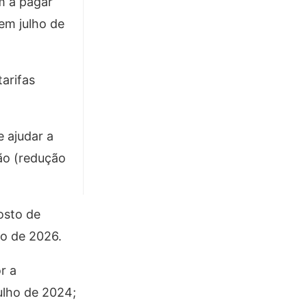
am a pagar
em julho de
arifas
 ajudar a
ão (redução
osto de
ho de 2026.
r a
ulho de 2024;