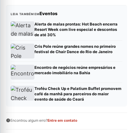
Eventos
LEIA TAMBÉM EM
Alerta de malas prontas: Hot Beach encerra
Resort Week com live especial e descontos
de até 30%
Cris Pole reúne grandes nomes no primeiro
festival de Chair Dance do Rio de Janeiro
Encontro de negócios reúne empresários e
mercado imobiliário na Bahia
Troféu Check Up e Palatium Buffet promovem
café da manhã para parceiros do maior
evento de saúde do Ceará
Encontrou algum erro?
Entre em contato