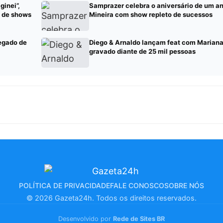
ginei”,
Samprazer celebra o aniversário de um an
e de shows
Mineira com show repleto de sucessos
egado de
Diego & Arnaldo lançam feat com Marian
gravado diante de 25 mil pessoas
POLÍTICA DE PRIVACIDADE
FALE CONOSCO
SOBRE NÓS
© 2026 Gazeta24h. Todos os direitos reservados.
Desenvolvido por
Rede de Sites BR