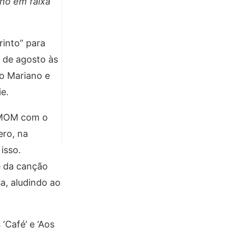
lho em faixa
rinto” para
5 de agosto às
ro Mariano e
ie.
YHMOM com o
ero, na
isso.
e da canção
a, aludindo ao
‘Café’ e ‘Aos