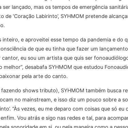
 ser lançado, mas os tempos de emergência sanitári
to de ‘Coração Labirinto’, SYHMOM pretende alcança
o.
 inteiro, e aproveitei esse tempo da pandemia e do q
consciência de que eu tinha que fazer um lançament
cantor, eu sou um artista que quis ser fonoaudiólog
ar o melhor”, desabafa SYHMOM que estudou Fonoaudi
paixonar pela arte do canto.
ive fazendo shows tributo), SYHMOM também busca re
ocam no mainstream, e isso diz um pouco sobre a s
rinto’. “Às vezes, eu me deparo com coisas que só eu
nfim. Vou atrás e sigo nas redes e tal, para acompa
 pela sonoridade em si, ou pela maneira como a pesso