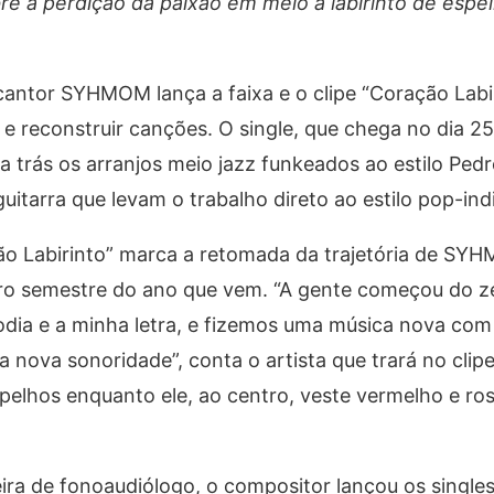
bre a perdição da paixão em meio a labirinto de espe
o cantor SYHMOM lança a faixa e o clipe “Coração Labi
e reconstruir canções. O single, que chega no dia 2
ara trás os arranjos meio jazz funkeados ao estilo Ped
uitarra que levam o trabalho direto ao estilo pop-ind
ão Labirinto” marca a retomada da trajetória de S
iro semestre do ano que vem. “A gente começou do z
dia e a minha letra, e fizemos uma música nova com 
ova sonoridade”, conta o artista que trará no clip
pelhos enquanto ele, ao centro, veste vermelho e ros
ira de fonoaudiólogo, o compositor lançou os singles 