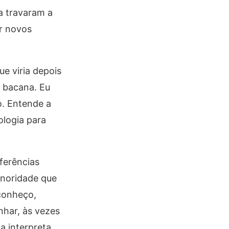
a travaram a
r novos
ue viria depois
o bacana. Eu
o. Entende a
ologia para
ferências
onoridade que
 conheço,
nhar, às vezes
a interpreta,