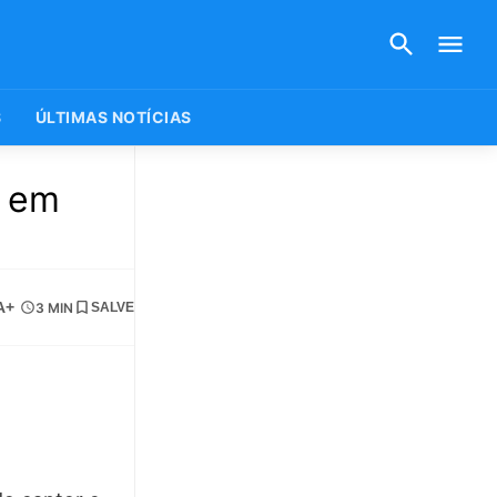
S
ÚLTIMAS NOTÍCIAS
p em
A+
3 MIN
SALVE