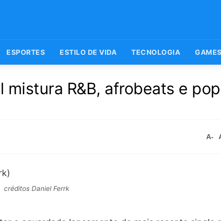
ESPORTES
ESTILO DE VIDA
TECNOLOGIA
GAME
l mistura R&B, afrobeats e po
A-
créditos Daniel Ferrk