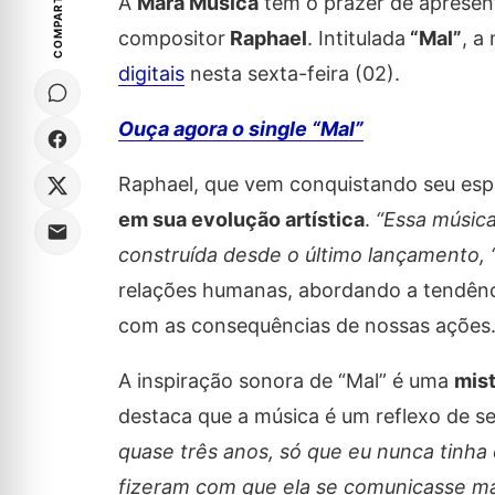
COMPARTILHE
A
Marã Música
tem o prazer de apresen
compositor
Raphael
. Intitulada
“Mal”
, a
digitais
nesta sexta-feira (02).
Ouça agora o single “Mal”
Raphael, que vem conquistando seu esp
em sua evolução artística
.
“Essa músic
construída desde o último lançamento, ‘
relações humanas, abordando a tendênci
com as consequências de nossas ações
A inspiração sonora de “Mal” é uma
mist
destaca que a música é um reflexo de se
quase três anos, só que eu nunca tinha
fizeram com que ela se comunicasse m