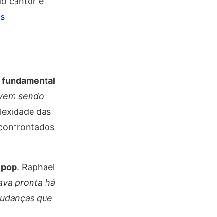
do cantor e
as
 fundamental
 vem sendo
plexidade das
 confrontados
 pop
. Raphael
tava pronta há
 mudanças que