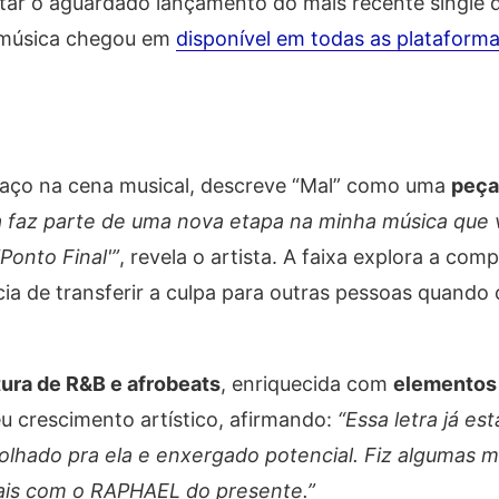
tar o aguardado lançamento do mais recente single 
 música chegou em
disponível em todas as plataform
aço na cena musical, descreve “Mal” como uma
peça
a faz parte de uma nova etapa na minha música que
Ponto Final'”
, revela o artista. A faixa explora a com
a de transferir a culpa para outras pessoas quando
.
ura de R&B e afrobeats
, enriquecida com
elementos
u crescimento artístico, afirmando:
“Essa letra já es
 olhado pra ela e enxergado potencial. Fiz algumas
ais com o RAPHAEL do presente.”