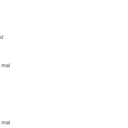
az
o mal
o mal