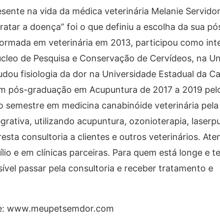
sente na vida da médica veterinária Melanie Servid
ratar a doença” foi o que definiu a escolha da sua p
Formada em veterinária em 2013, participou como int
cleo de Pesquisa e Conservação de Cervídeos, na U
dou fisiologia da dor na Universidade Estadual da Cal
 em pós-graduação em Acupuntura de 2017 a 2019 pelo
do semestre em medicina canabinóide veterinária pe
grativa, utilizando acupuntura, ozonioterapia, laserp
resta consultoria a clientes e outros veterinários. At
o e em clínicas parceiras. Para quem está longe e t
ível passar pela consultoria e receber tratamento e
site: www.meupetsemdor.com