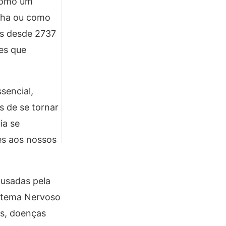
 como um
olha ou como
is desde 2737
es que
sencial,
s de se tornar
ia se
es aos nossos
ausadas pela
istema Nervoso
os, doenças