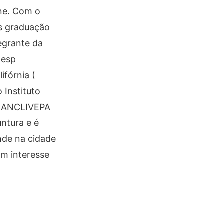
one. Com o
ós graduação
egrante da
nesp
ifórnia (
 Instituto
la ANCLIVEPA
untura e é
ende na cidade
em interesse