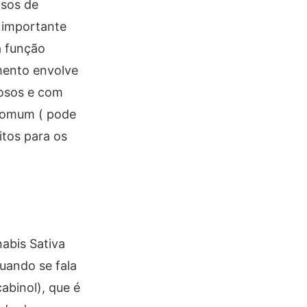
asos de
 importante
a função
mento envolve
rosos e com
 comum ( pode
itos para os
abis Sativa
uando se fala
abinol), que é