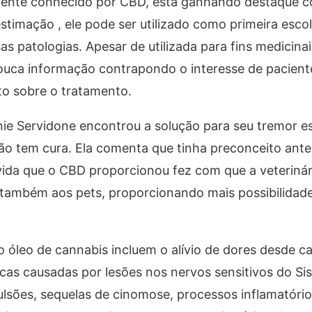
rmente conhecido por CBD, está ganhando destaque
stimação , ele pode ser utilizado como primeira esc
 patologias. Apesar de utilizada para fins medicina
ouca informação contrapondo o interesse de pacient
o sobre o tratamento.
nie Servidone encontrou a solução para seu tremor es
o tem cura. Ela comenta que tinha preconceito ante
vida que o CBD proporcionou fez com que a veterinár
 também aos pets, proporcionando mais possibilidad
 óleo de cannabis incluem o alívio de dores desde c
nicas causadas por lesões nos nervos sensitivos do S
ulsões, sequelas de cinomose, processos inflamatóri