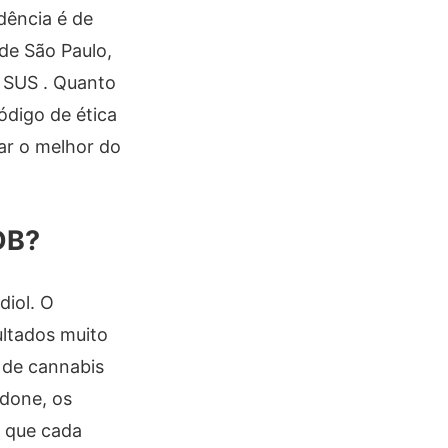
dência é de
de São Paulo,
o SUS . Quanto
código de ética
ar o melhor do
DB?
diol. O
ltados muito
o de cannabis
idone, os
a que cada