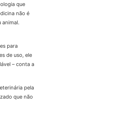
tologia que
dicina não é
 animal.
es para
es de uso, ele
ável – conta a
terinária pela
lizado que não