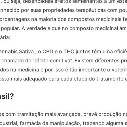
, ou seja, desencadeia efeitos semelhantes a um est
conhecido por suas propriedades terapêuticas com po
porcentagens na maioria dos compostos medicinais fe
s popular. A verdade é que no composto medicinal a
ária:
nnabis Sativa , o CBD e o THC juntos têm uma eficiê
 chamado de “efeito comitiva”. Existem diferentes p
os na medicina e por isso é tão importante o veteri
posto mais adequado para cada etapa do tratamento d
sil?
tos com tramitação mais avançada, prevê produção na
industrial, farmácia de manipulação, trazendo alguma