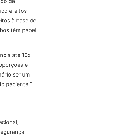
ado de
uco efeitos
itos à base de
mbos têm papel
ncia até 10x
roporções e
nário ser um
o paciente “.
cional,
 segurança