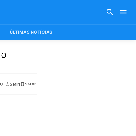
S
ÚLTIMAS NOTÍCIAS
 o
A+
5 MIN
SALVE