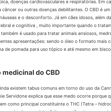
ica, doenças cardiovasculares e respiratórias. Em c
 câncer ou outras doenças debilitantes. O CBD é um
 náuseas e o desconforto. Já em cães idosos, além d
rebral e cognitiva , muito importante quando o trata
D também é usado para tratar animais ansiosos, med
erentes apresentações: sendo o óleo o formato mais
orma de pomada para uso tópico e até mesmo em bisco
o medicinal do CBD
ainda existem tabus comuns em torno do uso da Cann
anie Servidone explica que esse medo ocorre porque q
m como principal constituinte o THC (Tetra – hidroc