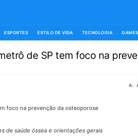
ESPORTES
ESTILO DE VIDA
TECNOLOGIA
GAME
trô de SP tem foco na preve
A-
tes de saúde óssea e orientações gerais