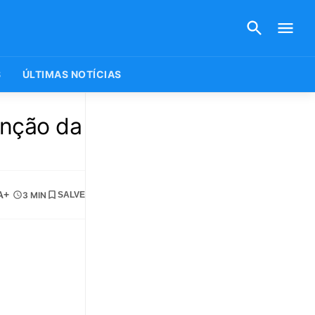
S
ÚLTIMAS NOTÍCIAS
nção da
A+
3 MIN
SALVE