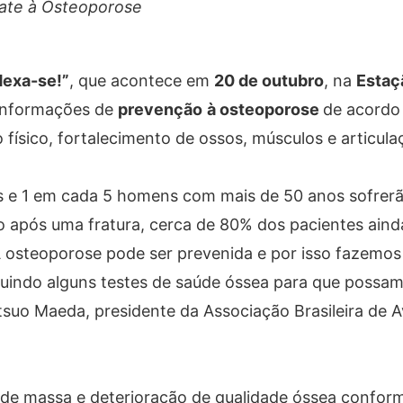
bate à Osteoporose
Mexa-se!”
, que acontece em
20 de outubro
, na
Estaç
 informações de
prevenção
à osteoporose
de acordo
o físico, fortalecimento de ossos, músculos e articula
 e 1 em cada 5 homens com mais de 50 anos sofrerã
 após uma fratura, cerca de 80% dos pacientes aind
A osteoporose pode ser prevenida e por isso fazemo
luindo alguns testes de saúde óssea para que possam
Setsuo Maeda, presidente da Associação Brasileira de A
a de massa e deterioração de qualidade óssea confo