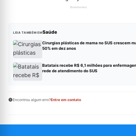
Saúde
LEIA TAMBÉM EM
Cirurgias plásticas de mama no SUS crescem m
50% em dez anos
Batatais recebe R$ 6,1 milhões para enfermage
rede de atendimento do SUS
Encontrou algum erro?
Entre em contato