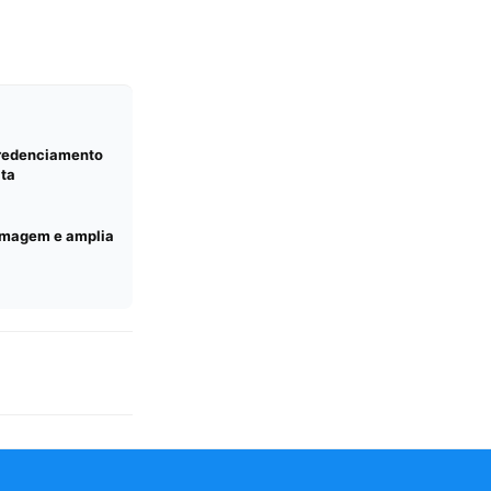
credenciamento
lta
ermagem e amplia