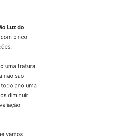
ão Luz do
 com cinco
ções.
o uma fratura
a não são
s todo ano uma
os diminuir
valiação
rme vamos