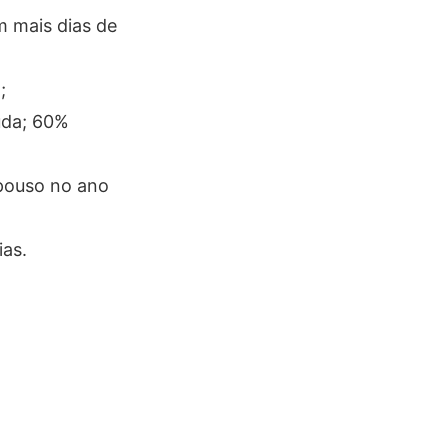
m mais dias de
;
uda; 60%
epouso no ano
ias.