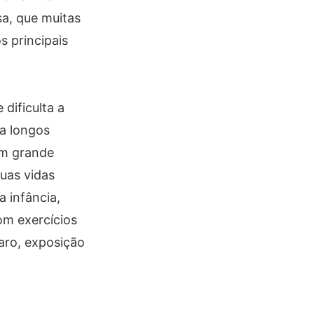
a, que muitas
 principais
dificulta a
 a longos
um grande
uas vidas
 infância,
com exercícios
laro, exposição