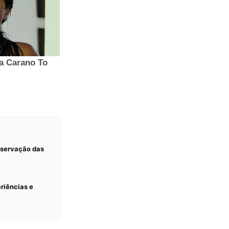
observação das
eriências e