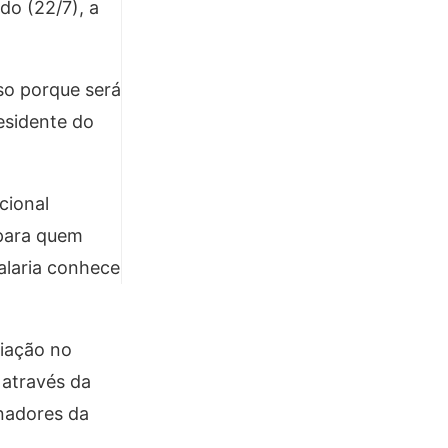
do (22/7), a
so porque será
esidente do
cional
 para quem
alaria conhece
ciação no
 através da
inadores da