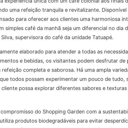
 experiência única com um café colonial aos finais
do uma refeição tranquila e revitalizante. Disponíve
ensado para oferecer aos clientes uma harmoniosa in
um simples café da manhã seja um diferencial no dia 
 Silva, supervisora do café da unidade Tatuapé.
osamente elaborado para atender a todas as necessid
imentos e bebidas, os visitantes podem desfrutar de
ma refeição completa e saborosa. Há uma ampla varie
o que todos possam experimentar um pouco de tudo, s
cliente possa explorar diferentes sabores e textura
o compromisso do Shopping Garden com a sustentabil
utiliza produtos biodegradáveis para evitar desperdíc