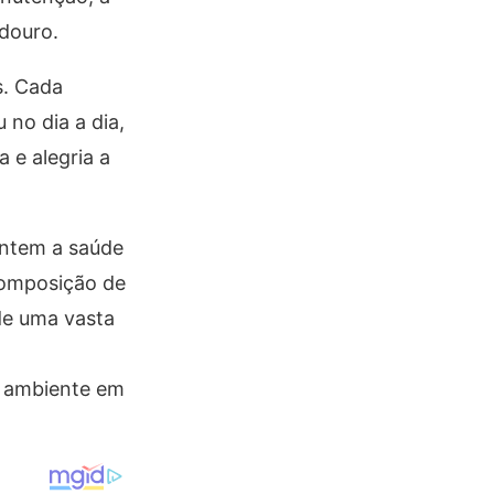
douro.
s. Cada
no dia a dia,
a e alegria a
antem a saúde
ecomposição de
de uma vasta
r ambiente em