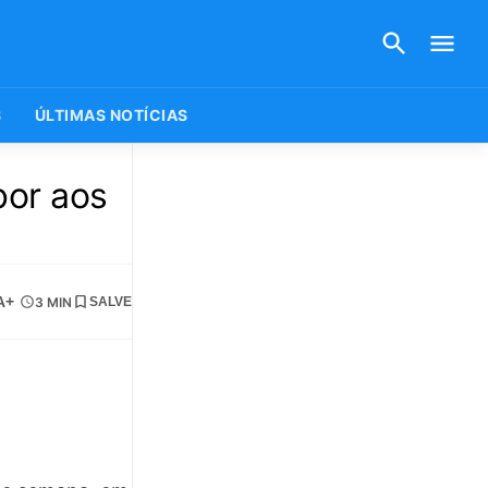
S
ÚLTIMAS NOTÍCIAS
bor aos
A+
3 MIN
SALVE