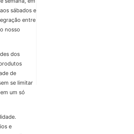
 de semana, em
l aos sábados e
tegração entre
do nosso
ades dos
 produtos
dade de
em se limitar
s em um só
idade.
ios e