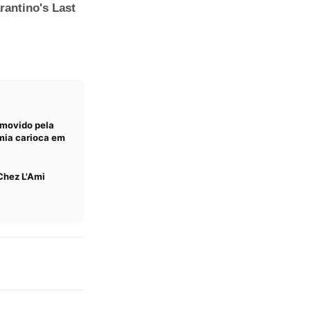
omovido pela
mia carioca em
Chez L'Ami