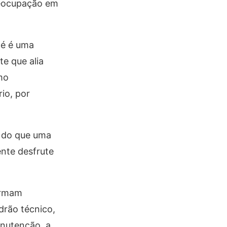
preocupação em
pé é uma
e que alia
mo
io, por
s do que uma
ente desfrute
ormam
drão técnico,
anutenção, a