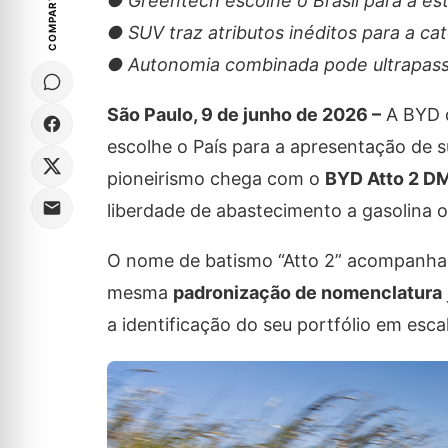
COMPARTILHE
● Greentech escolhe o Brasil para a est
● SUV traz atributos inéditos para a ca
● Autonomia combinada pode ultrapassa
São Paulo, 9 de junho de 2026 –
A BYD d
escolhe o País para a apresentação de s
pioneirismo chega com o
BYD Atto 2 DM
liberdade de abastecimento a gasolina o
O nome de batismo “Atto 2” acompanha 
mesma
padronização de nomenclatura
a identificação do seu portfólio em escal