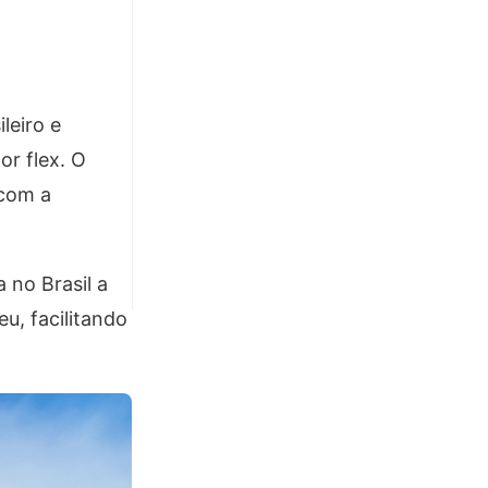
leiro e
or flex. O
 com a
no Brasil a
u, facilitando