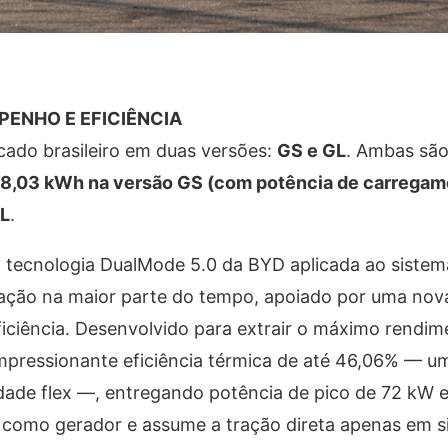
PENHO E EFICIÊNCIA
ado brasileiro em duas versões:
GS e GL
. Ambas são
8,03 kWh na versão GS (com potência de carregam
GL
.
 tecnologia DualMode 5.0 da BYD aplicada ao sistema
 tração na maior parte do tempo, apoiado por uma no
eficiência. Desenvolvido para extrair o máximo rendi
impressionante eficiência térmica de até 46,06% — 
idade flex —, entregando potência de pico de 72 kW 
 como gerador e assume a tração direta apenas em s