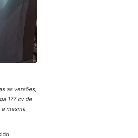
s as versões,
ega 177 cv de
re a mesma
cido