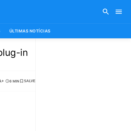
S
ÚLTIMAS NOTÍCIAS
plug-in
A+
6 MIN
SALVE