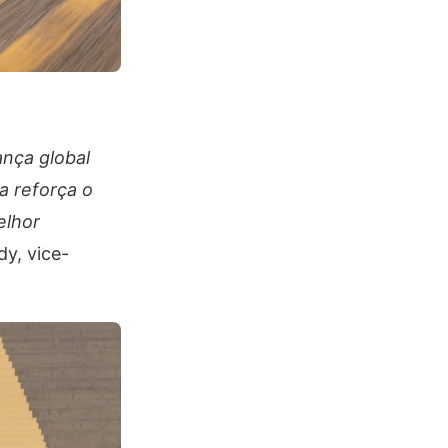
ança global
a reforça o
elhor
dy, vice-