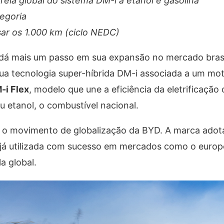
reia global do sistema DM-i a etanol e gasolina
tegoria
r os 1.000 km (ciclo NEDC)
á mais um passo em sua expansão no mercado brasi
ua tecnologia super-híbrida DM-i associada a um mot
-i Flex
, modelo que une a eficiência da eletrificação
u etanol, o combustível nacional.
o movimento de globalização da BYD. A marca adota 
já utilizada com sucesso em mercados como o europe
a global.