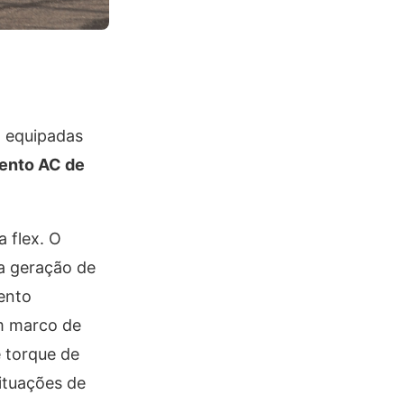
 equipadas
ento AC de
 flex. O
va geração de
mento
um marco de
e torque de
ituações de