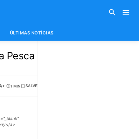
S
ÚLTIMAS NOTÍCIAS
da Pesca
A+
1 MIN
SALVE
="_blank"
abay</a>