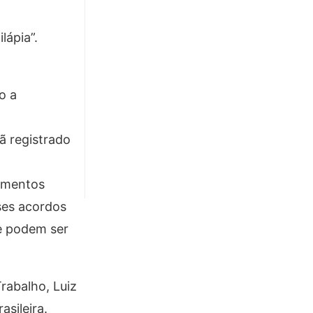
lápia”.
o a
ã registrado
cumentos
ses acordos
 e podem ser
rabalho, Luiz
sileira.