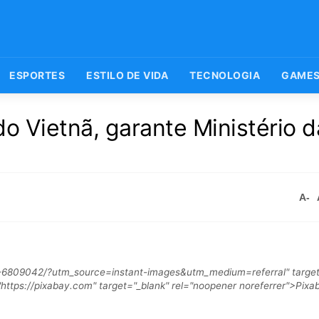
ESPORTES
ESTILO DE VIDA
TECNOLOGIA
GAME
 do Vietnã, garante Ministério 
A-
-6809042/?utm_source=instant-images&utm_medium=referral" target
ttps://pixabay.com" target="_blank" rel="noopener noreferrer">Pix