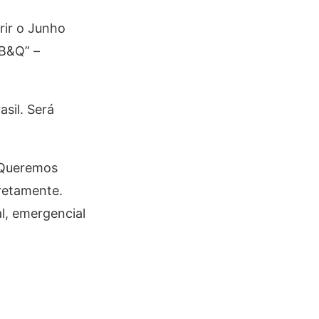
rir o Junho
 B&Q” –
sil. Será
. Queremos
rretamente.
l, emergencial