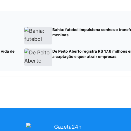
Bahia: futebol impulsiona sonhos e transf
meninas
 vida de
De Peito Aberto registra R$ 17,6 milhões 
a captação e quer atrair empresas