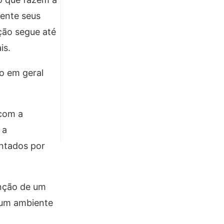
mente seus
ção segue até
is.
o em geral
 com a
 a
ntados por
enção de um
 um ambiente