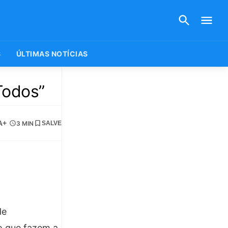
S
ÚLTIMAS NOTÍCIAS
Todos”
A+
3 MIN
SALVE
de
po que fazem a