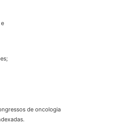
 e
es;
ongressos de oncologia
indexadas.