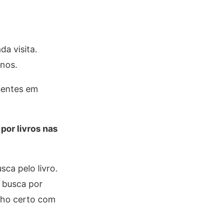
a visita.
unos.
sentes em
por livros nas
ca pelo livro.
 busca por
nho certo com