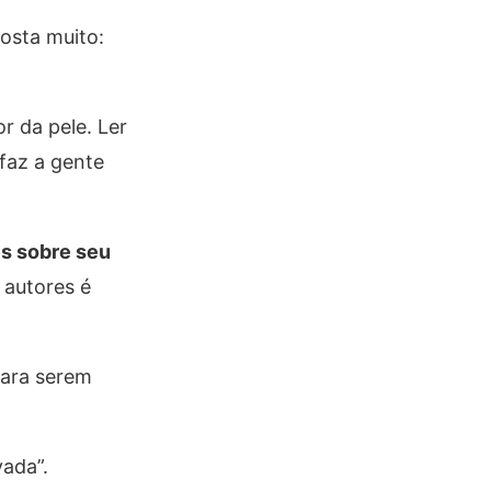
osta muito:
r da pele. Ler
 faz a gente
es sobre seu
 autores é
para serem
vada”.