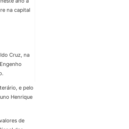
 neste ano a
re na capital
ldo Cruz, na
o Engenho
o.
erário, e pelo
runo Henrique
valores de