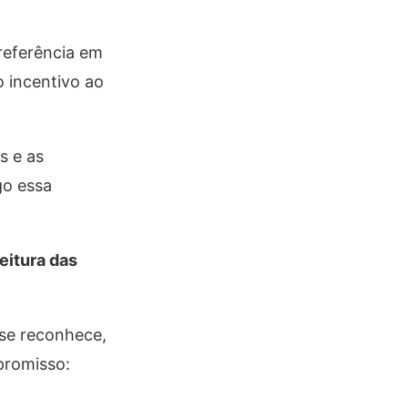
 referência em
o incentivo ao
s e as
go essa
eitura das
 se reconhece,
promisso: