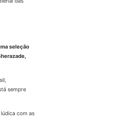
Bienal das
 uma seleção
 Sherazade,
il,
está sempre
 lúdica com as