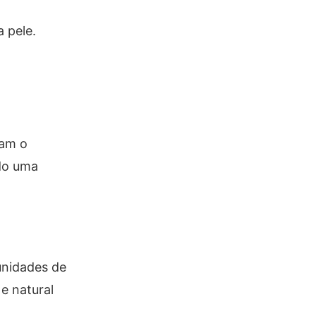
 pele.
cam o
do uma
unidades de
e natural