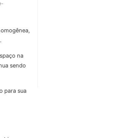
e-
 homogênea,
.
spaço na
inua sendo
o para sua