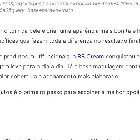
earch&page=1&position=10&uuid=bbc48648-fc96-4281-9c6
5e0&query=base+para+o+rosto
 o tom da pele e criar uma aparência mais bonita e
cíficas que fazem toda a diferença no resultado final
e produtos multifuncionais, o
BB Cream
conquistou e
em leve para o dia a dia. Já a base maquiagem cont
aior cobertura e acabamento mais elaborado.
dutos é o primeiro passo para escolher a melhor opçã