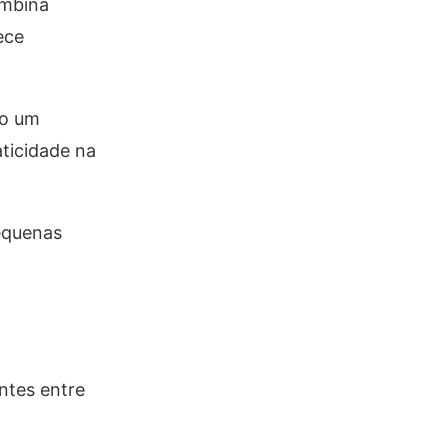
ombina
ece
do um
aticidade na
pequenas
ntes entre