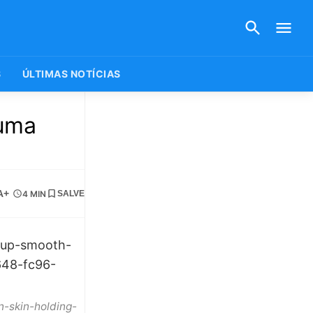
S
ÚLTIMAS NOTÍCIAS
 uma
A+
4 MIN
SALVE
-skin-holding-