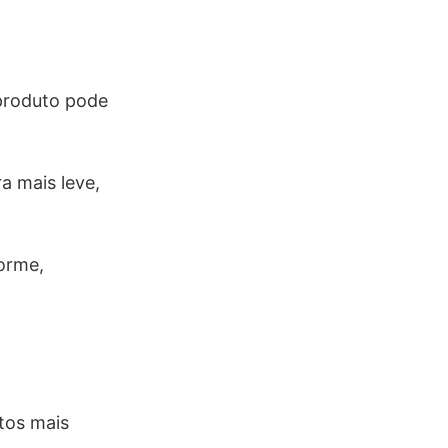
.
 produto pode
a mais leve,
orme,
tos mais