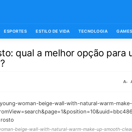
ESPORTES
ESTILO DE VIDA
TECNOLOGIA
GAME
sto: qual a melhor opção para
l?
A-
-woman-beige-wall-with-natural-warm-make-up-smooth-clean