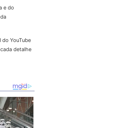
a e do
ada
l do YouTube
 cada detalhe