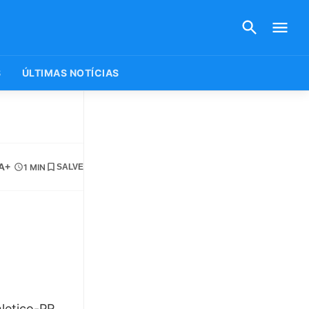
S
ÚLTIMAS NOTÍCIAS
A+
1 MIN
SALVE
hletico-PR