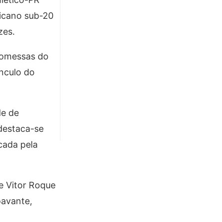
ricano sub-20
zes.
romessas do
ínculo do
de de
 destaca-se
cada pela
e Vitor Roque
oavante,