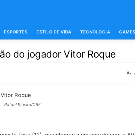
ESPORTES
ESTILO DE VIDA
TECNOLOGIA
GAME
ão do jogador Vitor Roque
A-
Rafael Ribeiro/CBF
quarta-feira (12), que chegou a um acordo com o At